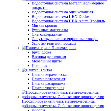
Водосточная система Металл Полимерное
покрытие
Водосточная система оцинкованная
Водосточная система ПВХ Docke
Водосточная система ПВХ Альта Профиль
Мягкая кровля
Рулонные материалы
Снегозадержание
Сопутствуюшие изоляционные товары
Уплотнитель для профиля
Пиломатериал
Брус, доска
Вагонка деревянная
Мебельные щиты
Погонаж
Плитка
Плитка керамическая
Плитка потолочная
Плитка распродажа
Плитка тротуарная
Профилированный лист, металлочерепица,
доборные элементы. Собственное производство
Доборы