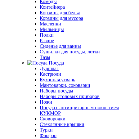
Комоды
Контейнера
Корзины для белья
Корзины для мусора
Масленки
Мыльницы
Полки
Разное
Сиденье для ванны
Сушилки для посуды, лотки
Тазы
Посуда
Дуршлаг
Кастрюли
Кухонная утварь
Мантоварки, соковарки
Наборы посуды
Наборы столовых приборов
Ножи
Посуда с антипригарным покрытием
КУКМОР
Сковородки
Стеклянные крышки
Турки
Фарфор