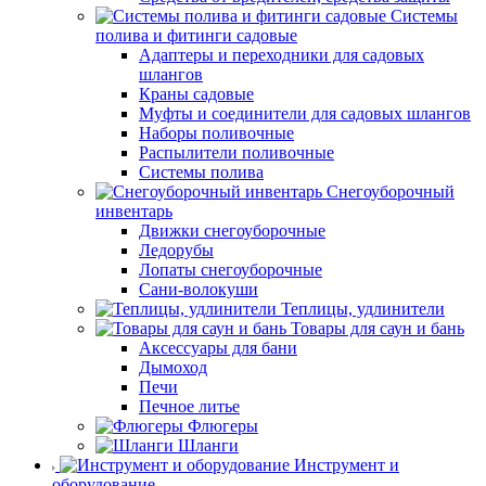
Системы
полива и фитинги садовые
Адаптеры и переходники для садовых
шлангов
Краны садовые
Муфты и соединители для садовых шлангов
Наборы поливочные
Распылители поливочные
Системы полива
Снегоуборочный
инвентарь
Движки снегоуборочные
Ледорубы
Лопаты снегоуборочные
Сани-волокуши
Теплицы, удлинители
Товары для саун и бань
Аксессуары для бани
Дымоход
Печи
Печное литье
Флюгеры
Шланги
Инструмент и
оборудование