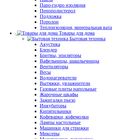
Паро-гидро изоляция
Пенополистерол
Подложка
Поролон
Теплоизоляция, минеральная вата
Товары для дома
Бытовая техника
Акустика
Блендер
Бритвы, эпиляторы
Вафельницы, шашлычницы
Вентиляторы
Весы
Водонагреватели
Вытяжки, увлажнители
Газовые плиты напольные
Жарочные шкафы
Зажигалки пьезо
Инкубаторы
Кипятильники
Кофеварки, кофемолки
Лампы настольные
Машинки для стрижки
Миксеры