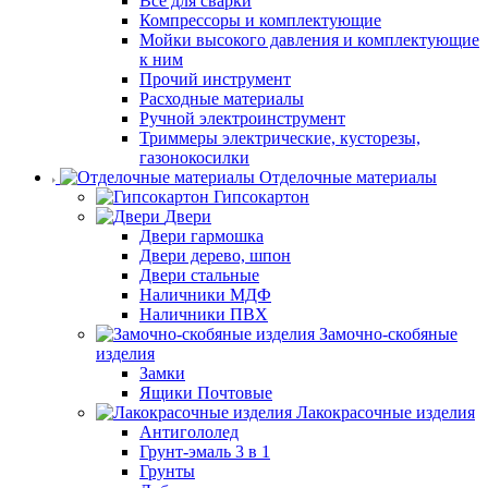
Все для сварки
Компрессоры и комплектующие
Мойки высокого давления и комплектующие
к ним
Прочий инструмент
Расходные материалы
Ручной электроинструмент
Триммеры электрические, кусторезы,
газонокосилки
Отделочные материалы
Гипсокартон
Двери
Двери гармошка
Двери дерево, шпон
Двери стальные
Наличники МДФ
Наличники ПВХ
Замочно-скобяные
изделия
Замки
Ящики Почтовые
Лакокрасочные изделия
Антигололед
Грунт-эмаль 3 в 1
Грунты