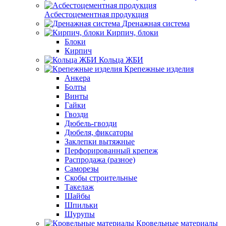
Асбестоцементная продукция
Дренажная система
Кирпич, блоки
Блоки
Кирпич
Кольца ЖБИ
Крепежные изделия
Анкера
Болты
Винты
Гайки
Гвозди
Дюбель-гвозди
Дюбеля, фиксаторы
Заклепки вытяжные
Перфорированный крепеж
Распродажа (разное)
Саморезы
Скобы строительные
Такелаж
Шайбы
Шпильки
Шурупы
Кровельные материалы