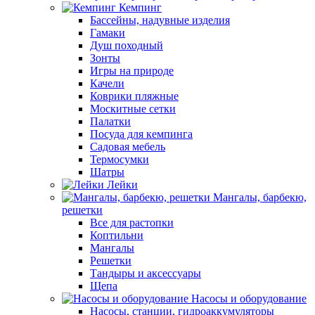
Кемпинг
Бассейны, надувные изделия
Гамаки
Душ походный
Зонты
Игры на природе
Качели
Коврики пляжные
Москитные сетки
Палатки
Посуда для кемпинга
Садовая мебель
Термосумки
Шатры
Лейки
Мангалы, барбекю,
решетки
Все для растопки
Коптильни
Мангалы
Решетки
Тандыры и аксессуары
Щепа
Насосы и оборудование
Насосы, станции, гидроаккумуляторы