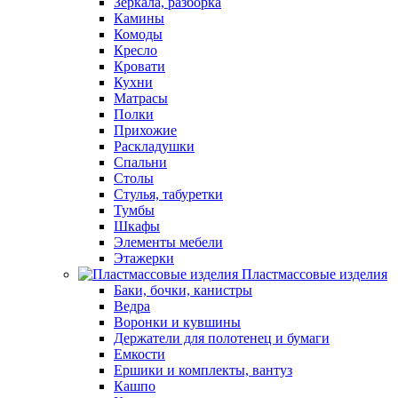
Зеркала, разборка
Камины
Комоды
Кресло
Кровати
Кухни
Матрасы
Полки
Прихожие
Раскладушки
Спальни
Столы
Стулья, табуретки
Тумбы
Шкафы
Элементы мебели
Этажерки
Пластмассовые изделия
Баки, бочки, канистры
Ведра
Воронки и кувшины
Держатели для полотенец и бумаги
Емкости
Ершики и комплекты, вантуз
Кашпо