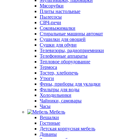
Мультиварки, пароварки
Мясорубки
Плиты настольные
Пылесосы
СВЧ-печи
Соковыжималки
Стиральные машины автомат
Сушилки для овощей
Сушки для обуви
Телевизоры, радиоприемники
Телефонные аппараты
Тепловое оборудование
Термоса
Тостер, хлебопечь
Утюги
Фены, приборы для укладки
Фильтры для воды
Холодильники
Чайники, самовары
Часы
Мебель
Вешалки
Гостиные
Детская корпусная мебель
Диваны