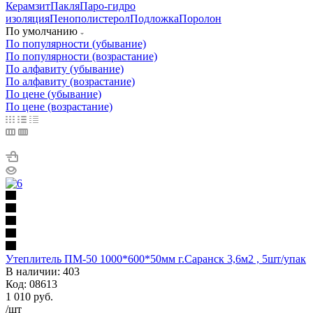
Керамзит
Пакля
Паро-гидро
изоляция
Пенополистерол
Подложка
Поролон
По умолчанию
По популярности (убывание)
По популярности (возрастание)
По алфавиту (убывание)
По алфавиту (возрастание)
По цене (убывание)
По цене (возрастание)
Утеплитель ПМ-50 1000*600*50мм г.Саранск 3,6м2 , 5шт/упак
В наличии: 403
Код: 08613
1 010
руб.
/шт