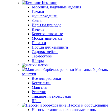
Кемпинг
Бассейны, надувные изделия
Гамаки
Душ походный
Зонты
Игры на природе
Качели
Коврики пляжные
Москитные сетки
Палатки
Посуда для кемпинга
Садовая мебель
Термосумки
Шатры
Лейки
Мангалы, барбекю,
решетки
Все для растопки
Коптильни
Мангалы
Решетки
Тандыры и аксессуары
Щепа
Насосы и оборудование
Насосы, станции, гидроаккумуляторы