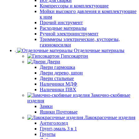
Все для сварки
Компрессоры и комплектующие
Мойки высокого давления и комплектующие
к ним
Прочий инструмент
Расходные материалы
Ручной электроинструмент
Триммеры электрические, кусторезы,
газонокосилки
Отделочные материалы
Гипсокартон
Двери
Двери гармошка
Двери дерево, шпон
Двери стальные
Наличники МДФ
Наличники ПВХ
Замочно-скобяные
изделия
Замки
Ящики Почтовые
Лакокрасочные изделия
Антигололед
Грунт-эмаль 3 в 1
Грунты