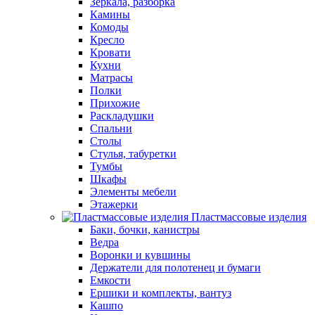
Зеркала, разборка
Камины
Комоды
Кресло
Кровати
Кухни
Матрасы
Полки
Прихожие
Раскладушки
Спальни
Столы
Стулья, табуретки
Тумбы
Шкафы
Элементы мебели
Этажерки
Пластмассовые изделия
Баки, бочки, канистры
Ведра
Воронки и кувшины
Держатели для полотенец и бумаги
Емкости
Ершики и комплекты, вантуз
Кашпо