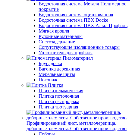
Водосточная система Металл Полимерное
покрытие
Водосточная система оцинкованная
Водосточная система ПВХ Docke
Водосточная система ПВХ Альта Профиль
Мягкая кровля
Рулонные материалы
Снегозадержание
Сопутствуюшие изоляционные товары
Уплотнитель для профиля
Пиломатериал
Брус, доска
Вагонка деревянная
Мебельные щиты
Погонаж
Плитка
Плитка керамическая
Плитка потолочная
Плитка распродажа
Плитка тротуарная
Профилированный лист, металлочерепица,
доборные элементы. Собственное производство
Доборы