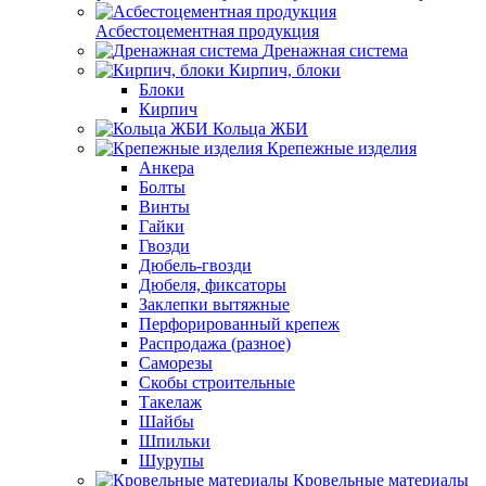
Асбестоцементная продукция
Дренажная система
Кирпич, блоки
Блоки
Кирпич
Кольца ЖБИ
Крепежные изделия
Анкера
Болты
Винты
Гайки
Гвозди
Дюбель-гвозди
Дюбеля, фиксаторы
Заклепки вытяжные
Перфорированный крепеж
Распродажа (разное)
Саморезы
Скобы строительные
Такелаж
Шайбы
Шпильки
Шурупы
Кровельные материалы