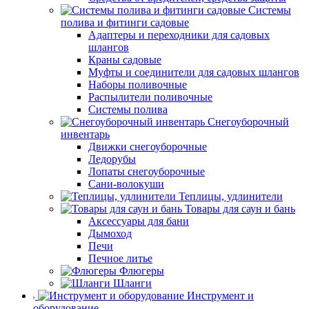
Системы
полива и фитинги садовые
Адаптеры и переходники для садовых
шлангов
Краны садовые
Муфты и соединители для садовых шлангов
Наборы поливочные
Распылители поливочные
Системы полива
Снегоуборочный
инвентарь
Движки снегоуборочные
Ледорубы
Лопаты снегоуборочные
Сани-волокуши
Теплицы, удлинители
Товары для саун и бань
Аксессуары для бани
Дымоход
Печи
Печное литье
Флюгеры
Шланги
Инструмент и
оборудование