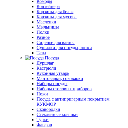
Комоды
Контейнера
Корзины для белья
Корзины для мусора
Масленки
Мыльницы
Полки
Разное
Сиденье для ванны
Сушилки для посуды, лотки
Тазы
Посуда
Дуршлаг
Кастрюли
Кухонная утварь
Мантоварки, соковарки
Наборы посуды
Наборы столовых приборов
Ножи
Посуда с антипригарным покрытием
КУКМОР
Сковородки
Стеклянные крышки
Турки
Фарфор