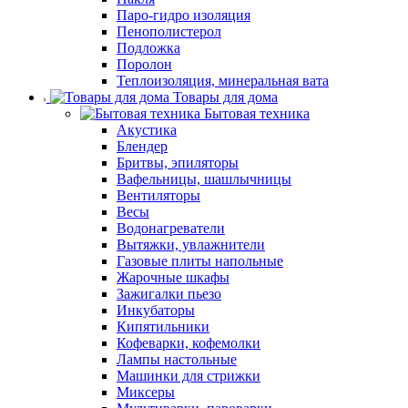
Паро-гидро изоляция
Пенополистерол
Подложка
Поролон
Теплоизоляция, минеральная вата
Товары для дома
Бытовая техника
Акустика
Блендер
Бритвы, эпиляторы
Вафельницы, шашлычницы
Вентиляторы
Весы
Водонагреватели
Вытяжки, увлажнители
Газовые плиты напольные
Жарочные шкафы
Зажигалки пьезо
Инкубаторы
Кипятильники
Кофеварки, кофемолки
Лампы настольные
Машинки для стрижки
Миксеры