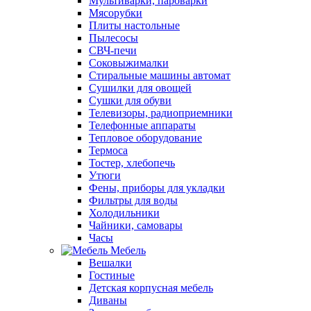
Мультиварки, пароварки
Мясорубки
Плиты настольные
Пылесосы
СВЧ-печи
Соковыжималки
Стиральные машины автомат
Сушилки для овощей
Сушки для обуви
Телевизоры, радиоприемники
Телефонные аппараты
Тепловое оборудование
Термоса
Тостер, хлебопечь
Утюги
Фены, приборы для укладки
Фильтры для воды
Холодильники
Чайники, самовары
Часы
Мебель
Вешалки
Гостиные
Детская корпусная мебель
Диваны