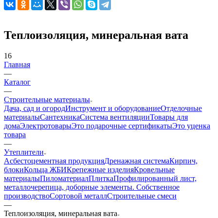
Теплоизоляция, минеральная вата
16
Главная
—
Каталог
—
Строительные материалы
Дача, сад и огород
Инструмент и оборудование
Отделочные
материалы
Сантехника
Система вентиляции
Товары для
дома
Электротовары
Это подарочные сертификаты
Это уценка
товара
—
Утеплители
Асбестоцементная продукция
Дренажная система
Кирпич,
блоки
Кольца ЖБИ
Крепежные изделия
Кровельные
материалы
Пиломатериал
Плитка
Профилированный лист,
металлочерепица, доборные элементы. Собственное
производство
Сортовой металл
Строительные смеси
—
Теплоизоляция, минеральная вата