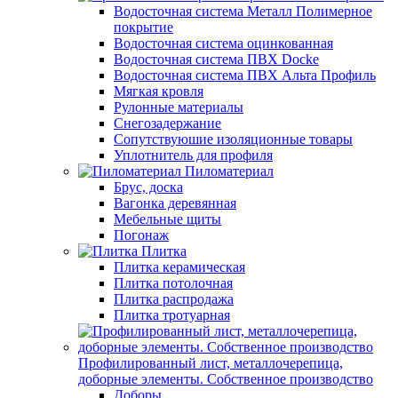
Водосточная система Металл Полимерное
покрытие
Водосточная система оцинкованная
Водосточная система ПВХ Docke
Водосточная система ПВХ Альта Профиль
Мягкая кровля
Рулонные материалы
Снегозадержание
Сопутствуюшие изоляционные товары
Уплотнитель для профиля
Пиломатериал
Брус, доска
Вагонка деревянная
Мебельные щиты
Погонаж
Плитка
Плитка керамическая
Плитка потолочная
Плитка распродажа
Плитка тротуарная
Профилированный лист, металлочерепица,
доборные элементы. Собственное производство
Доборы