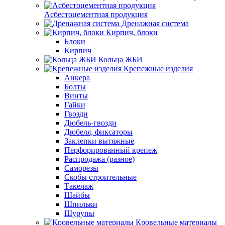
Асбестоцементная продукция
Дренажная система
Кирпич, блоки
Блоки
Кирпич
Кольца ЖБИ
Крепежные изделия
Анкера
Болты
Винты
Гайки
Гвозди
Дюбель-гвозди
Дюбеля, фиксаторы
Заклепки вытяжные
Перфорированный крепеж
Распродажа (разное)
Саморезы
Скобы строительные
Такелаж
Шайбы
Шпильки
Шурупы
Кровельные материалы