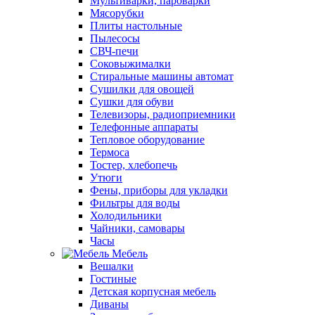
Мультиварки, пароварки
Мясорубки
Плиты настольные
Пылесосы
СВЧ-печи
Соковыжималки
Стиральные машины автомат
Сушилки для овощей
Сушки для обуви
Телевизоры, радиоприемники
Телефонные аппараты
Тепловое оборудование
Термоса
Тостер, хлебопечь
Утюги
Фены, приборы для укладки
Фильтры для воды
Холодильники
Чайники, самовары
Часы
Мебель
Вешалки
Гостиные
Детская корпусная мебель
Диваны