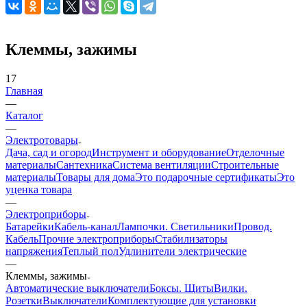
Клеммы, зажимы
17
Главная
—
Каталог
—
Электротовары
Дача, сад и огород
Инструмент и оборудование
Отделочные
материалы
Сантехника
Система вентиляции
Строительные
материалы
Товары для дома
Это подарочные сертификаты
Это
уценка товара
—
Электроприборы
Батарейки
Кабель-канал
Лампочки. Светильники
Провод.
Кабель
Прочие электроприборы
Стабилизаторы
напряжения
Теплый пол
Удлинители электрические
—
Клеммы, зажимы
Автоматические выключатели
Боксы. Щиты
Вилки.
Розетки
Выключатели
Комплектующие для установки