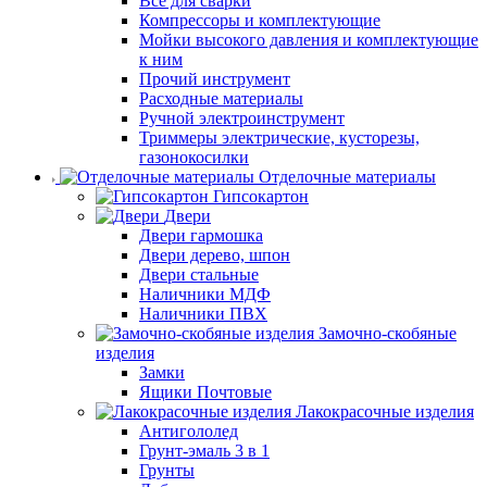
Все для сварки
Компрессоры и комплектующие
Мойки высокого давления и комплектующие
к ним
Прочий инструмент
Расходные материалы
Ручной электроинструмент
Триммеры электрические, кусторезы,
газонокосилки
Отделочные материалы
Гипсокартон
Двери
Двери гармошка
Двери дерево, шпон
Двери стальные
Наличники МДФ
Наличники ПВХ
Замочно-скобяные
изделия
Замки
Ящики Почтовые
Лакокрасочные изделия
Антигололед
Грунт-эмаль 3 в 1
Грунты