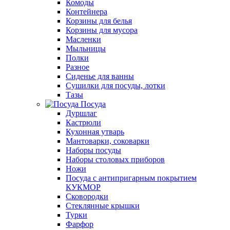
Комоды
Контейнера
Корзины для белья
Корзины для мусора
Масленки
Мыльницы
Полки
Разное
Сиденье для ванны
Сушилки для посуды, лотки
Тазы
Посуда
Дуршлаг
Кастрюли
Кухонная утварь
Мантоварки, соковарки
Наборы посуды
Наборы столовых приборов
Ножи
Посуда с антипригарным покрытием
КУКМОР
Сковородки
Стеклянные крышки
Турки
Фарфор