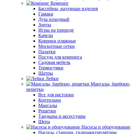
Кемпинг
Бассейны, надувные изделия
Гамаки
Душ походный
Зонты
Игры на природе
Качели
Коврики пляжные
Москитные сетки
Палатки
Посуда для кемпинга
Садовая мебель
Термосумки
Шатры
Лейки
Мангалы, барбекю,
решетки
Все для растопки
Коптильни
Мангалы
Решетки
Тандыры и аксессуары
Щепа
Насосы и оборудование
Насосы, станции, гидроаккумуляторы