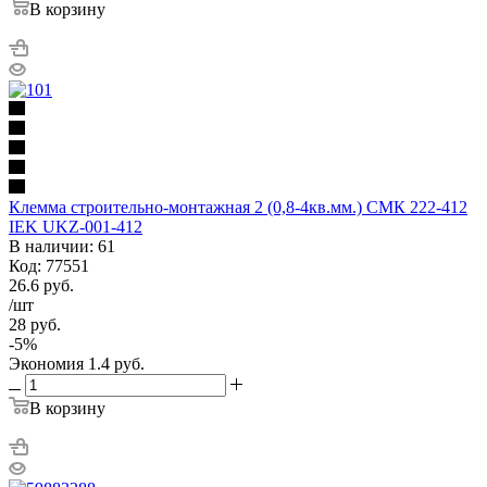
В корзину
Клемма строительно-монтажная 2 (0,8-4кв.мм.) СМК 222-412
IEK UKZ-001-412
В наличии: 61
Код: 77551
26.6
руб.
/шт
28
руб.
-
5
%
Экономия
1.4
руб.
В корзину