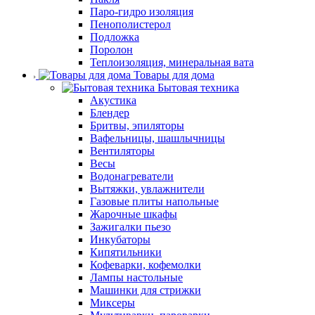
Паро-гидро изоляция
Пенополистерол
Подложка
Поролон
Теплоизоляция, минеральная вата
Товары для дома
Бытовая техника
Акустика
Блендер
Бритвы, эпиляторы
Вафельницы, шашлычницы
Вентиляторы
Весы
Водонагреватели
Вытяжки, увлажнители
Газовые плиты напольные
Жарочные шкафы
Зажигалки пьезо
Инкубаторы
Кипятильники
Кофеварки, кофемолки
Лампы настольные
Машинки для стрижки
Миксеры