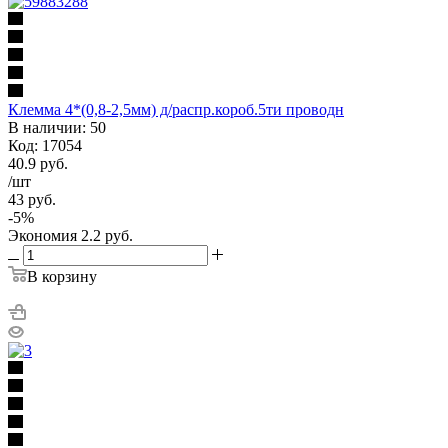
Клемма 4*(0,8-2,5мм) д/распр.короб.5ти проводн
В наличии: 50
Код: 17054
40.9
руб.
/шт
43
руб.
-
5
%
Экономия
2.2
руб.
В корзину