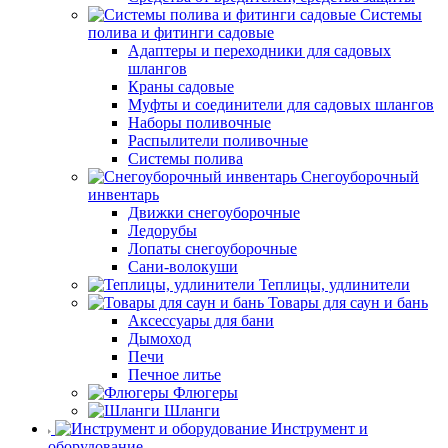
Системы
полива и фитинги садовые
Адаптеры и переходники для садовых
шлангов
Краны садовые
Муфты и соединители для садовых шлангов
Наборы поливочные
Распылители поливочные
Системы полива
Снегоуборочный
инвентарь
Движки снегоуборочные
Ледорубы
Лопаты снегоуборочные
Сани-волокуши
Теплицы, удлинители
Товары для саун и бань
Аксессуары для бани
Дымоход
Печи
Печное литье
Флюгеры
Шланги
Инструмент и
оборудование