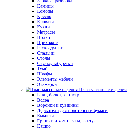
Зеркала, разборка
Камины
Комоды
Кресло
Кровати
Кухни
Матрасы
Полки
Прихожие
Раскладушки
Спальни
Столы
Стулья, табуретки
Тумбы
Шкафы
Элементы мебели
Этажерки
Пластмассовые изделия
Баки, бочки, канистры
Ведра
Воронки и кувшины
Держатели для полотенец и бумаги
Емкости
Ершики и комплекты, вантуз
Кашпо