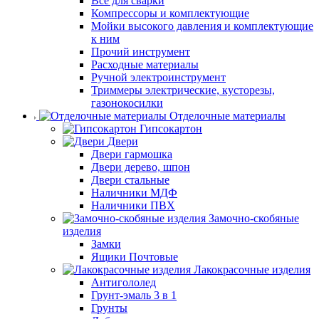
Все для сварки
Компрессоры и комплектующие
Мойки высокого давления и комплектующие
к ним
Прочий инструмент
Расходные материалы
Ручной электроинструмент
Триммеры электрические, кусторезы,
газонокосилки
Отделочные материалы
Гипсокартон
Двери
Двери гармошка
Двери дерево, шпон
Двери стальные
Наличники МДФ
Наличники ПВХ
Замочно-скобяные
изделия
Замки
Ящики Почтовые
Лакокрасочные изделия
Антигололед
Грунт-эмаль 3 в 1
Грунты