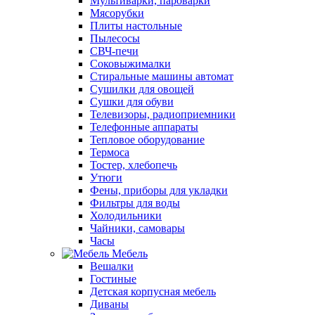
Мультиварки, пароварки
Мясорубки
Плиты настольные
Пылесосы
СВЧ-печи
Соковыжималки
Стиральные машины автомат
Сушилки для овощей
Сушки для обуви
Телевизоры, радиоприемники
Телефонные аппараты
Тепловое оборудование
Термоса
Тостер, хлебопечь
Утюги
Фены, приборы для укладки
Фильтры для воды
Холодильники
Чайники, самовары
Часы
Мебель
Вешалки
Гостиные
Детская корпусная мебель
Диваны