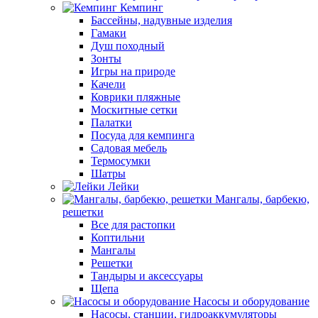
Кемпинг
Бассейны, надувные изделия
Гамаки
Душ походный
Зонты
Игры на природе
Качели
Коврики пляжные
Москитные сетки
Палатки
Посуда для кемпинга
Садовая мебель
Термосумки
Шатры
Лейки
Мангалы, барбекю,
решетки
Все для растопки
Коптильни
Мангалы
Решетки
Тандыры и аксессуары
Щепа
Насосы и оборудование
Насосы, станции, гидроаккумуляторы