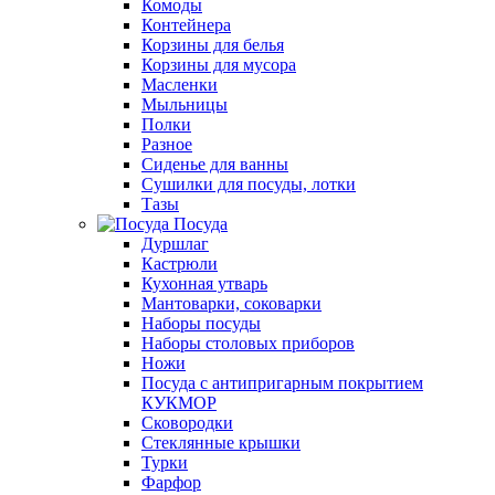
Комоды
Контейнера
Корзины для белья
Корзины для мусора
Масленки
Мыльницы
Полки
Разное
Сиденье для ванны
Сушилки для посуды, лотки
Тазы
Посуда
Дуршлаг
Кастрюли
Кухонная утварь
Мантоварки, соковарки
Наборы посуды
Наборы столовых приборов
Ножи
Посуда с антипригарным покрытием
КУКМОР
Сковородки
Стеклянные крышки
Турки
Фарфор