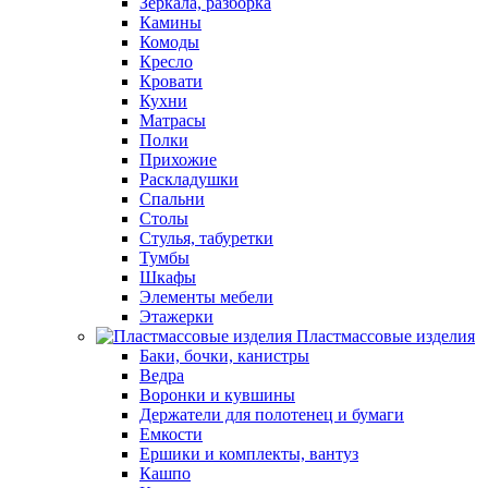
Зеркала, разборка
Камины
Комоды
Кресло
Кровати
Кухни
Матрасы
Полки
Прихожие
Раскладушки
Спальни
Столы
Стулья, табуретки
Тумбы
Шкафы
Элементы мебели
Этажерки
Пластмассовые изделия
Баки, бочки, канистры
Ведра
Воронки и кувшины
Держатели для полотенец и бумаги
Емкости
Ершики и комплекты, вантуз
Кашпо