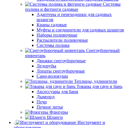
Системы
полива и фитинги садовые
Адаптеры и переходники для садовых
шлангов
Краны садовые
Муфты и соединители для садовых шлангов
Наборы поливочные
Распылители поливочные
Системы полива
Снегоуборочный
инвентарь
Движки снегоуборочные
Ледорубы
Лопаты снегоуборочные
Сани-волокуши
Теплицы, удлинители
Товары для саун и бань
Аксессуары для бани
Дымоход
Печи
Печное литье
Флюгеры
Шланги
Инструмент и
оборудование