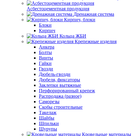
Асбестоцементная продукция
Дренажная система
Кирпич, блоки
Блоки
Кирпич
Кольца ЖБИ
Крепежные изделия
Анкера
Болты
Винты
Гайки
Гвозди
Дюбель-гвозди
Дюбеля, фиксаторы
Заклепки вытяжные
Перфорированный крепеж
Распродажа (разное)
Саморезы
Скобы строительные
Такелаж
Шайбы
Шпильки
Шурупы
Кровельные материалы