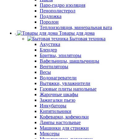
Паро-гидро изоляция
Пенополистерол
Подложка
Поролон
Теплоизоляция, минеральная вата
Товары для дома
Бытовая техника
Акустика
Блендер
Бритвы, эпиляторы
Вафельницы, шашлычницы
Вентиляторы
Весы
Водонагреватели
Вытяжки, увлажнители
Газовые плиты напольные
Жарочные шкафы
Зажигалки пьезо
Инкубаторы
Кипятильники
Кофеварки, кофемолки
Лампы настольные
Машинки для стрижки
Миксеры