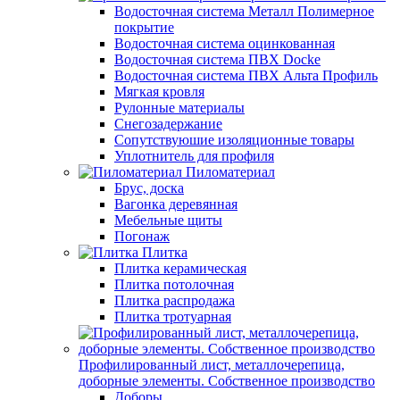
Водосточная система Металл Полимерное
покрытие
Водосточная система оцинкованная
Водосточная система ПВХ Docke
Водосточная система ПВХ Альта Профиль
Мягкая кровля
Рулонные материалы
Снегозадержание
Сопутствуюшие изоляционные товары
Уплотнитель для профиля
Пиломатериал
Брус, доска
Вагонка деревянная
Мебельные щиты
Погонаж
Плитка
Плитка керамическая
Плитка потолочная
Плитка распродажа
Плитка тротуарная
Профилированный лист, металлочерепица,
доборные элементы. Собственное производство
Доборы