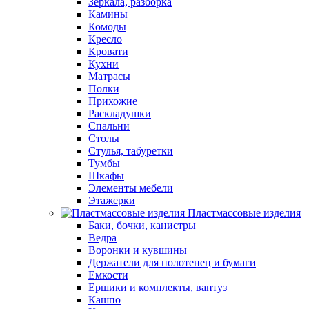
Зеркала, разборка
Камины
Комоды
Кресло
Кровати
Кухни
Матрасы
Полки
Прихожие
Раскладушки
Спальни
Столы
Стулья, табуретки
Тумбы
Шкафы
Элементы мебели
Этажерки
Пластмассовые изделия
Баки, бочки, канистры
Ведра
Воронки и кувшины
Держатели для полотенец и бумаги
Емкости
Ершики и комплекты, вантуз
Кашпо