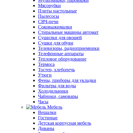
Мультиварки, пароварки
Мясорубки
Плиты настольные
Пылесосы
СВЧ-печи
Соковыжималки
Стиральные машины автомат
Сушилки для овощей
Сушки для обуви
Телевизоры, радиоприемники
Телефонные аппараты
Тепловое оборудование
Термоса
Тостер, хлебопечь
Утюги
Фены, приборы для укладки
Фильтры для воды
Холодильники
Чайники, самовары
Часы
Мебель
Вешалки
Гостиные
Детская корпусная мебель
Диваны