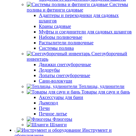
Системы
полива и фитинги садовые
Адаптеры и переходники для садовых
шлангов
Краны садовые
Муфты и соединители для садовых шлангов
Наборы поливочные
Распылители поливочные
Системы полива
Снегоуборочный
инвентарь
Движки снегоуборочные
Ледорубы
Лопаты снегоуборочные
Сани-волокуши
Теплицы, удлинители
Товары для саун и бань
Аксессуары для бани
Дымоход
Печи
Печное литье
Флюгеры
Шланги
Инструмент и
оборудование