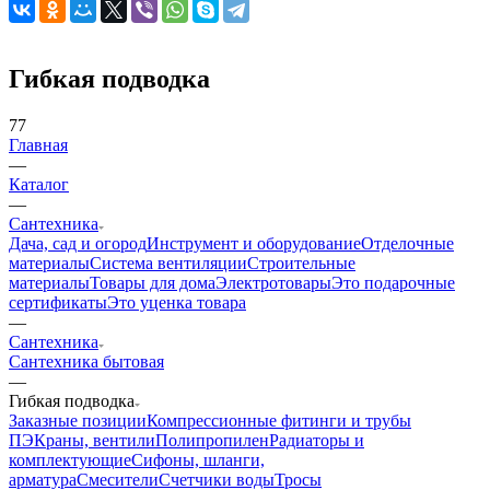
Гибкая подводка
77
Главная
—
Каталог
—
Сантехника
Дача, сад и огород
Инструмент и оборудование
Отделочные
материалы
Система вентиляции
Строительные
материалы
Товары для дома
Электротовары
Это подарочные
сертификаты
Это уценка товара
—
Сантехника
Сантехника бытовая
—
Гибкая подводка
Заказные позиции
Компрессионные фитинги и трубы
ПЭ
Краны, вентили
Полипропилен
Радиаторы и
комплектующие
Сифоны, шланги,
арматура
Смесители
Счетчики воды
Тросы