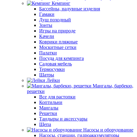
Кемпинг
Бассейны, надувные изделия
Гамаки
Душ походный
Зонты
Игры на природе
Качели
Коврики пляжные
Москитные сетки
Палатки
Посуда для кемпинга
Садовая мебель
Термосумки
Шатры
Лейки
Мангалы, барбекю,
решетки
Все для растопки
Коптильни
Мангалы
Решетки
Тандыры и аксессуары
Щепа
Насосы и оборудование
Насосы, станции, гидроаккумуляторы