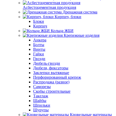
Асбестоцементная продукция
Дренажная система
Кирпич, блоки
Блоки
Кирпич
Кольца ЖБИ
Крепежные изделия
Анкера
Болты
Винты
Гайки
Гвозди
Дюбель-гвозди
Дюбеля, фиксаторы
Заклепки вытяжные
Перфорированный крепеж
Распродажа (разное)
Саморезы
Скобы строительные
Такелаж
Шайбы
Шпильки
Шурупы
Кровельные материалы