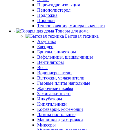
Паро-гидро изоляция
Пенополистерол
Подложка
Поролон
Теплоизоляция, минеральная вата
Товары для дома
Бытовая техника
Акустика
Блендер
Бритвы, эпиляторы
Вафельницы, шашлычницы
Вентиляторы
Весы
Водонагреватели
Вытяжки, увлажнители
Газовые плиты напольные
Жарочные шкафы
Зажигалки пьезо
Инкубаторы
Кипятильники
Кофеварки, кофемолки
Лампы настольные
Машинки для стрижки
Миксеры