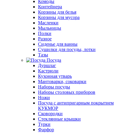
Комоды
Контейнера
Корзины для белья
Корзины для мусора
Масленки
Мыльницы
Полки
Разное
Сиденье для ванны
Сушилки для посуды, лотки
Тазы
Посуда
Дуршлаг
Кастрюли
Кухонная утварь
Мантоварки, соковарки
Наборы посуды
Наборы столовых приборов
Ножи
Посуда с антипригарным покрытием
КУКМОР
Сковородки
Стеклянные крышки
Турки
Фарфор