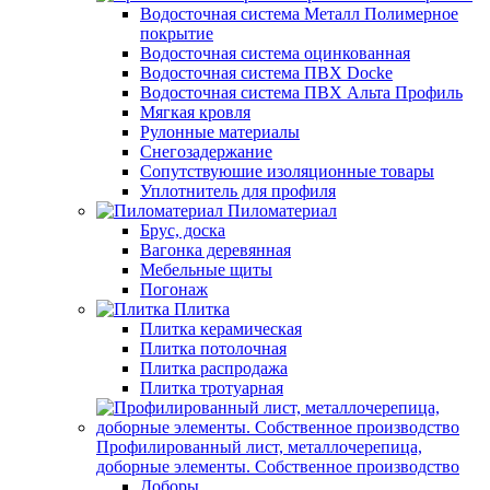
Водосточная система Металл Полимерное
покрытие
Водосточная система оцинкованная
Водосточная система ПВХ Docke
Водосточная система ПВХ Альта Профиль
Мягкая кровля
Рулонные материалы
Снегозадержание
Сопутствуюшие изоляционные товары
Уплотнитель для профиля
Пиломатериал
Брус, доска
Вагонка деревянная
Мебельные щиты
Погонаж
Плитка
Плитка керамическая
Плитка потолочная
Плитка распродажа
Плитка тротуарная
Профилированный лист, металлочерепица,
доборные элементы. Собственное производство
Доборы