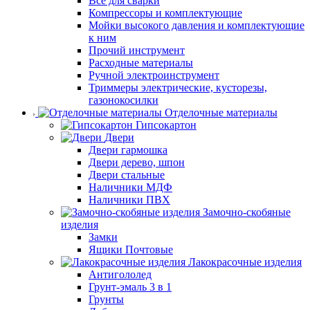
Все для сварки
Компрессоры и комплектующие
Мойки высокого давления и комплектующие
к ним
Прочий инструмент
Расходные материалы
Ручной электроинструмент
Триммеры электрические, кусторезы,
газонокосилки
Отделочные материалы
Гипсокартон
Двери
Двери гармошка
Двери дерево, шпон
Двери стальные
Наличники МДФ
Наличники ПВХ
Замочно-скобяные
изделия
Замки
Ящики Почтовые
Лакокрасочные изделия
Антигололед
Грунт-эмаль 3 в 1
Грунты