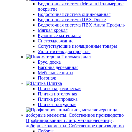
Водосточная система Металл Полимерное
покрытие
Водосточная система оцинкованная
Водосточная система ПВХ Docke
Водосточная система ПВХ Альта Профиль
Мягкая кровля
Рулонные материалы
Снегозадержание
Сопутствуюшие изоляционные товары
Уплотнитель для профиля
Пиломатериал
Брус, доска
Вагонка деревянная
Мебельные щиты
Погонаж
Плитка
Плитка керамическая
Плитка потолочная
Плитка распродажа
Плитка тротуарная
Профилированный лист, металлочерепица,
доборные элементы. Собственное производство
Доборы