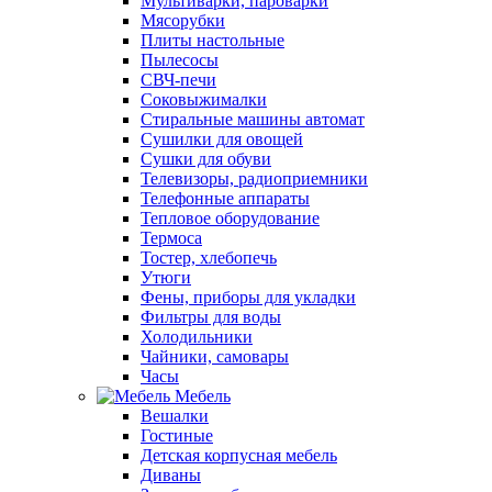
Мультиварки, пароварки
Мясорубки
Плиты настольные
Пылесосы
СВЧ-печи
Соковыжималки
Стиральные машины автомат
Сушилки для овощей
Сушки для обуви
Телевизоры, радиоприемники
Телефонные аппараты
Тепловое оборудование
Термоса
Тостер, хлебопечь
Утюги
Фены, приборы для укладки
Фильтры для воды
Холодильники
Чайники, самовары
Часы
Мебель
Вешалки
Гостиные
Детская корпусная мебель
Диваны