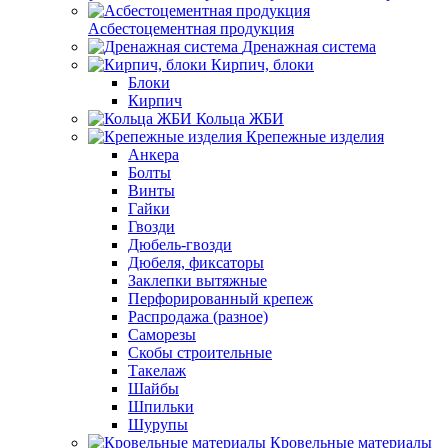
Асбестоцементная продукция
Дренажная система
Кирпич, блоки
Блоки
Кирпич
Кольца ЖБИ
Крепежные изделия
Анкера
Болты
Винты
Гайки
Гвозди
Дюбель-гвозди
Дюбеля, фиксаторы
Заклепки вытяжные
Перфорированный крепеж
Распродажа (разное)
Саморезы
Скобы строительные
Такелаж
Шайбы
Шпильки
Шурупы
Кровельные материалы