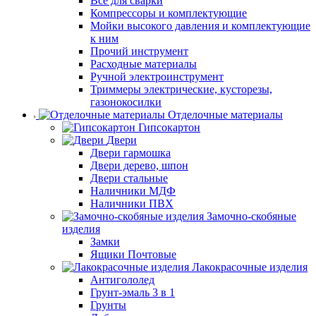
Все для сварки
Компрессоры и комплектующие
Мойки высокого давления и комплектующие
к ним
Прочий инструмент
Расходные материалы
Ручной электроинструмент
Триммеры электрические, кусторезы,
газонокосилки
Отделочные материалы
Гипсокартон
Двери
Двери гармошка
Двери дерево, шпон
Двери стальные
Наличники МДФ
Наличники ПВХ
Замочно-скобяные
изделия
Замки
Ящики Почтовые
Лакокрасочные изделия
Антигололед
Грунт-эмаль 3 в 1
Грунты