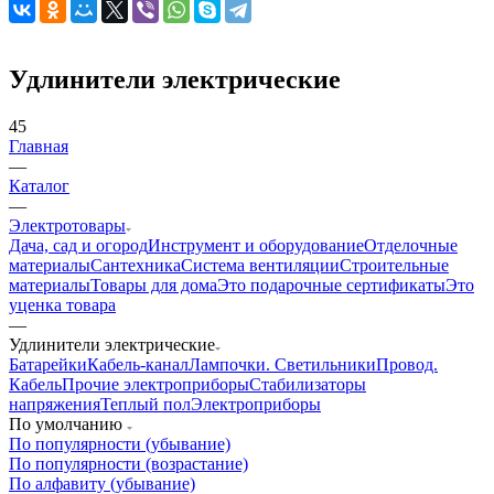
Удлинители электрические
45
Главная
—
Каталог
—
Электротовары
Дача, сад и огород
Инструмент и оборудование
Отделочные
материалы
Сантехника
Система вентиляции
Строительные
материалы
Товары для дома
Это подарочные сертификаты
Это
уценка товара
—
Удлинители электрические
Батарейки
Кабель-канал
Лампочки. Светильники
Провод.
Кабель
Прочие электроприборы
Стабилизаторы
напряжения
Теплый пол
Электроприборы
По умолчанию
По популярности (убывание)
По популярности (возрастание)
По алфавиту (убывание)