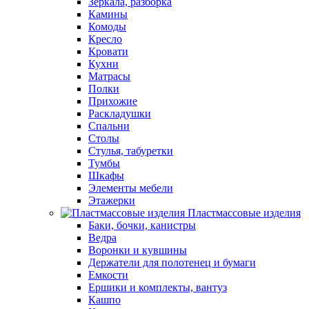
Зеркала, разборка
Камины
Комоды
Кресло
Кровати
Кухни
Матрасы
Полки
Прихожие
Раскладушки
Спальни
Столы
Стулья, табуретки
Тумбы
Шкафы
Элементы мебели
Этажерки
Пластмассовые изделия
Баки, бочки, канистры
Ведра
Воронки и кувшины
Держатели для полотенец и бумаги
Емкости
Ершики и комплекты, вантуз
Кашпо