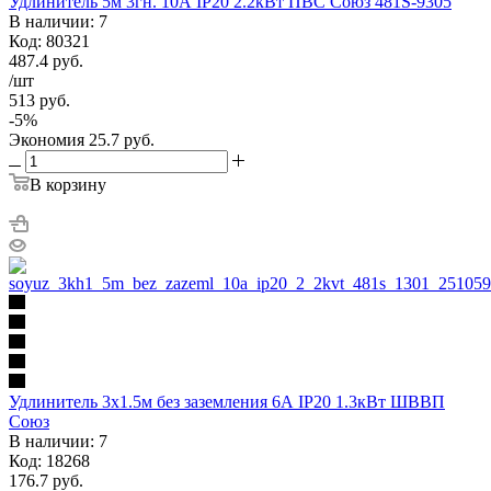
Удлинитель 5м 3гн. 10А IP20 2.2кВт ПВС Союз 481S-9305
В наличии: 7
Код: 80321
487.4
руб.
/шт
513
руб.
-
5
%
Экономия
25.7
руб.
В корзину
Удлинитель 3х1.5м без заземления 6А IP20 1.3кВт ШВВП
Союз
В наличии: 7
Код: 18268
176.7
руб.