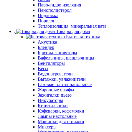
Паро-гидро изоляция
Пенополистерол
Подложка
Поролон
Теплоизоляция, минеральная вата
Товары для дома
Бытовая техника
Акустика
Блендер
Бритвы, эпиляторы
Вафельницы, шашлычницы
Вентиляторы
Весы
Водонагреватели
Вытяжки, увлажнители
Газовые плиты напольные
Жарочные шкафы
Зажигалки пьезо
Инкубаторы
Кипятильники
Кофеварки, кофемолки
Лампы настольные
Машинки для стрижки
Миксеры