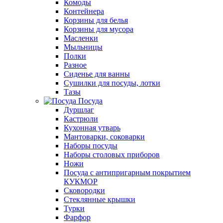
Комоды
Контейнера
Корзины для белья
Корзины для мусора
Масленки
Мыльницы
Полки
Разное
Сиденье для ванны
Сушилки для посуды, лотки
Тазы
Посуда
Дуршлаг
Кастрюли
Кухонная утварь
Мантоварки, соковарки
Наборы посуды
Наборы столовых приборов
Ножи
Посуда с антипригарным покрытием
КУКМОР
Сковородки
Стеклянные крышки
Турки
Фарфор