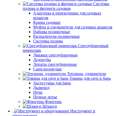
Системы
полива и фитинги садовые
Адаптеры и переходники для садовых
шлангов
Краны садовые
Муфты и соединители для садовых шлангов
Наборы поливочные
Распылители поливочные
Системы полива
Снегоуборочный
инвентарь
Движки снегоуборочные
Ледорубы
Лопаты снегоуборочные
Сани-волокуши
Теплицы, удлинители
Товары для саун и бань
Аксессуары для бани
Дымоход
Печи
Печное литье
Флюгеры
Шланги
Инструмент и
оборудование