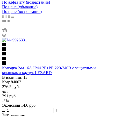
По алфавиту (возрастание)
По цене (убывание)
По цене (возрастание)
Колодка 2-м 16А IP44 2P+PE 220-240В с защитными
крышками каучук LEZARD
В наличии: 13
Код: 84003
276.5
руб.
/шт
291
руб.
-
5
%
Экономия
14.6
руб.
В корзину