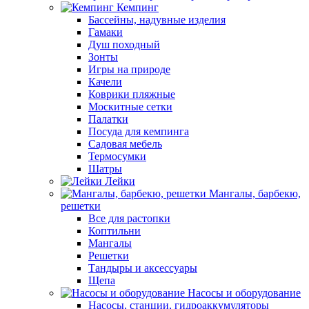
Кемпинг
Бассейны, надувные изделия
Гамаки
Душ походный
Зонты
Игры на природе
Качели
Коврики пляжные
Москитные сетки
Палатки
Посуда для кемпинга
Садовая мебель
Термосумки
Шатры
Лейки
Мангалы, барбекю,
решетки
Все для растопки
Коптильни
Мангалы
Решетки
Тандыры и аксессуары
Щепа
Насосы и оборудование
Насосы, станции, гидроаккумуляторы