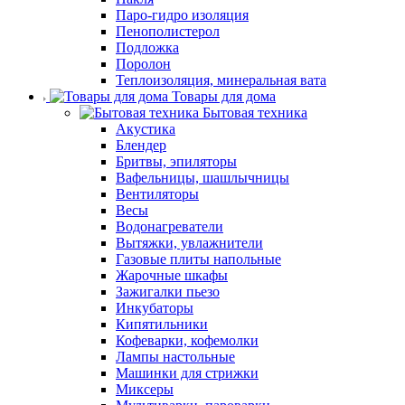
Паро-гидро изоляция
Пенополистерол
Подложка
Поролон
Теплоизоляция, минеральная вата
Товары для дома
Бытовая техника
Акустика
Блендер
Бритвы, эпиляторы
Вафельницы, шашлычницы
Вентиляторы
Весы
Водонагреватели
Вытяжки, увлажнители
Газовые плиты напольные
Жарочные шкафы
Зажигалки пьезо
Инкубаторы
Кипятильники
Кофеварки, кофемолки
Лампы настольные
Машинки для стрижки
Миксеры