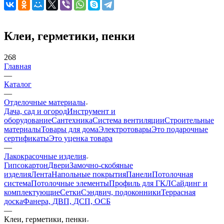
Клеи, герметики, пенки
268
Главная
—
Каталог
—
Отделочные материалы
Дача, сад и огород
Инструмент и
оборудование
Сантехника
Система вентиляции
Строительные
материалы
Товары для дома
Электротовары
Это подарочные
сертификаты
Это уценка товара
—
Лакокрасочные изделия
Гипсокартон
Двери
Замочно-скобяные
изделия
Лента
Напольные покрытия
Панели
Потолочная
система
Потолочные элементы
Профиль для ГКЛ
Сайдинг и
комплектующие
Сетки
Сэндвич, подоконники
Террасная
доска
Фанера, ДВП, ДСП, ОСБ
—
Клеи, герметики, пенки