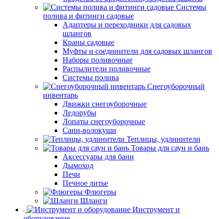
Системы
полива и фитинги садовые
Адаптеры и переходники для садовых
шлангов
Краны садовые
Муфты и соединители для садовых шлангов
Наборы поливочные
Распылители поливочные
Системы полива
Снегоуборочный
инвентарь
Движки снегоуборочные
Ледорубы
Лопаты снегоуборочные
Сани-волокуши
Теплицы, удлинители
Товары для саун и бань
Аксессуары для бани
Дымоход
Печи
Печное литье
Флюгеры
Шланги
Инструмент и
оборудование