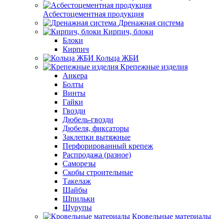
Асбестоцементная продукция
Дренажная система
Кирпич, блоки
Блоки
Кирпич
Кольца ЖБИ
Крепежные изделия
Анкера
Болты
Винты
Гайки
Гвозди
Дюбель-гвозди
Дюбеля, фиксаторы
Заклепки вытяжные
Перфорированный крепеж
Распродажа (разное)
Саморезы
Скобы строительные
Такелаж
Шайбы
Шпильки
Шурупы
Кровельные материалы