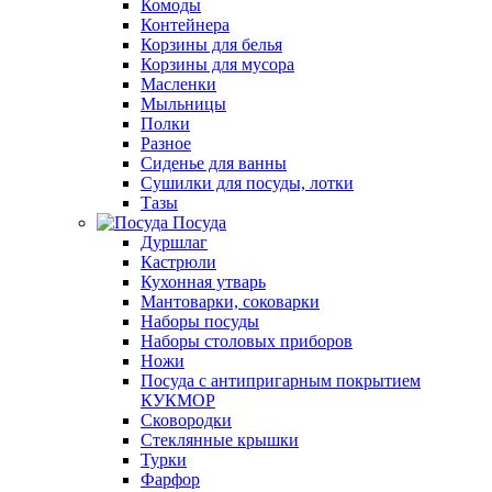
Комоды
Контейнера
Корзины для белья
Корзины для мусора
Масленки
Мыльницы
Полки
Разное
Сиденье для ванны
Сушилки для посуды, лотки
Тазы
Посуда
Дуршлаг
Кастрюли
Кухонная утварь
Мантоварки, соковарки
Наборы посуды
Наборы столовых приборов
Ножи
Посуда с антипригарным покрытием
КУКМОР
Сковородки
Стеклянные крышки
Турки
Фарфор