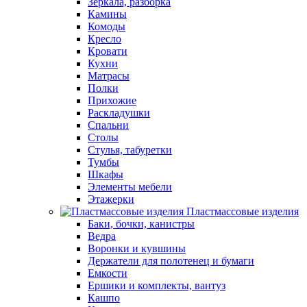
Зеркала, разборка
Камины
Комоды
Кресло
Кровати
Кухни
Матрасы
Полки
Прихожие
Раскладушки
Спальни
Столы
Стулья, табуретки
Тумбы
Шкафы
Элементы мебели
Этажерки
Пластмассовые изделия
Баки, бочки, канистры
Ведра
Воронки и кувшины
Держатели для полотенец и бумаги
Емкости
Ершики и комплекты, вантуз
Кашпо