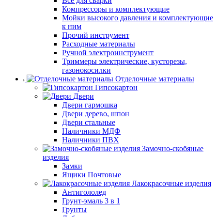
Все для сварки
Компрессоры и комплектующие
Мойки высокого давления и комплектующие
к ним
Прочий инструмент
Расходные материалы
Ручной электроинструмент
Триммеры электрические, кусторезы,
газонокосилки
Отделочные материалы
Гипсокартон
Двери
Двери гармошка
Двери дерево, шпон
Двери стальные
Наличники МДФ
Наличники ПВХ
Замочно-скобяные
изделия
Замки
Ящики Почтовые
Лакокрасочные изделия
Антигололед
Грунт-эмаль 3 в 1
Грунты