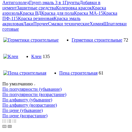
Антигололед
Грунт-эмаль 3 в 1
Грунты
Добавки в
цемент
Защитные средства
Колеровка красок
Краска
аэрозоль
Краска ВД
Краска для пола
Краска МА-15
Краска
ПФ-115
Краска резиновая
Краска эмаль
акриловая
Лаки
Прочее
Смазки технические
Химия
Шпатлевки
готовые
Герметики строительные
72
Клеи
135
Пена строительная
61
По умолчанию
По популярности (убывание)
По популярности (возрастание)
По алфавиту (убывание)
По алфавиту (возрастание)
По цене (убывание)
По цене (возрастание)