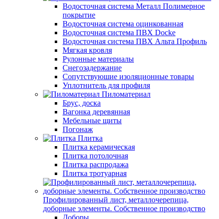
Водосточная система Металл Полимерное
покрытие
Водосточная система оцинкованная
Водосточная система ПВХ Docke
Водосточная система ПВХ Альта Профиль
Мягкая кровля
Рулонные материалы
Снегозадержание
Сопутствуюшие изоляционные товары
Уплотнитель для профиля
Пиломатериал
Брус, доска
Вагонка деревянная
Мебельные щиты
Погонаж
Плитка
Плитка керамическая
Плитка потолочная
Плитка распродажа
Плитка тротуарная
Профилированный лист, металлочерепица,
доборные элементы. Собственное производство
Доборы