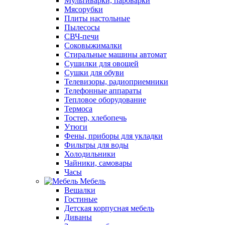
Мультиварки, пароварки
Мясорубки
Плиты настольные
Пылесосы
СВЧ-печи
Соковыжималки
Стиральные машины автомат
Сушилки для овощей
Сушки для обуви
Телевизоры, радиоприемники
Телефонные аппараты
Тепловое оборудование
Термоса
Тостер, хлебопечь
Утюги
Фены, приборы для укладки
Фильтры для воды
Холодильники
Чайники, самовары
Часы
Мебель
Вешалки
Гостиные
Детская корпусная мебель
Диваны