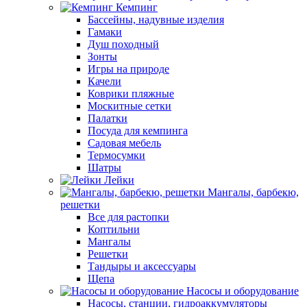
Кемпинг
Бассейны, надувные изделия
Гамаки
Душ походный
Зонты
Игры на природе
Качели
Коврики пляжные
Москитные сетки
Палатки
Посуда для кемпинга
Садовая мебель
Термосумки
Шатры
Лейки
Мангалы, барбекю,
решетки
Все для растопки
Коптильни
Мангалы
Решетки
Тандыры и аксессуары
Щепа
Насосы и оборудование
Насосы, станции, гидроаккумуляторы