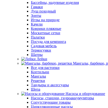
Бассейны, надувные изделия
Гамаки
Душ походный
Зонты
Игры на природе
Качели
Коврики пляжные
Москитные сетки
Палатки
Посуда для кемпинга
Садовая мебель
Термосумки
Шатры
Лейки
Мангалы, барбекю, 
Все для растопки
Коптильни
Мангалы
Решетки
Тандыры и аксессуары
Щепа
Насосы и оборудование
Насосы, станции, гидроаккумуляторы
Сопутствующие товары
Циркуляционные насосы