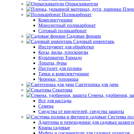
Опрыскиватели
Пленк
Поликарбонат
Комплектующие
Монолитный поликарбонат
Сотовый поликарбонат
Садовые фонари
Садовый инвентарь
Инструмент для обработки
Косы, вилы, плоскорезы
Культиватор Торнадо
Лопаты, буры
Пистолет для полива
Тачки и комплектующие
Черенки, топорища
Сантехника для дачи
Секаторы
Семена, удобрения, з
Все для рассады
Семена
Средства от вредителей, средства защиты
Системы пол
Адаптеры и переходники для садовых шланго
Краны садовые
Муфты и соединители для садовых шлангов