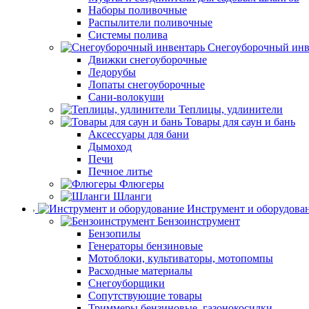
Наборы поливочные
Распылители поливочные
Системы полива
Снегоуборочный инв
Движки снегоуборочные
Ледорубы
Лопаты снегоуборочные
Сани-волокуши
Теплицы, удлинители
Товары для саун и бань
Аксессуары для бани
Дымоход
Печи
Печное литье
Флюгеры
Шланги
Инструмент и оборудова
Бензоинструмент
Бензопилы
Генераторы бензиновые
Мотоблоки, культиваторы, мотопомпы
Расходные материалы
Снегоуборщики
Сопутствующие товары
Триммеры бензиновые, газонокосилки