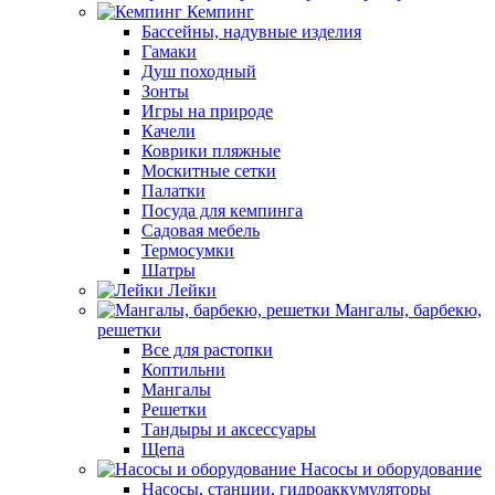
Кемпинг
Бассейны, надувные изделия
Гамаки
Душ походный
Зонты
Игры на природе
Качели
Коврики пляжные
Москитные сетки
Палатки
Посуда для кемпинга
Садовая мебель
Термосумки
Шатры
Лейки
Мангалы, барбекю,
решетки
Все для растопки
Коптильни
Мангалы
Решетки
Тандыры и аксессуары
Щепа
Насосы и оборудование
Насосы, станции, гидроаккумуляторы