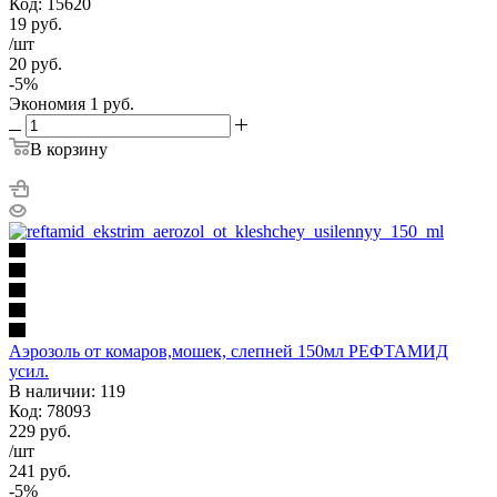
Код: 15620
19
руб.
/шт
20
руб.
-
5
%
Экономия
1
руб.
В корзину
Аэрозоль от комаров,мошек, слепней 150мл РЕФТАМИД
усил.
В наличии: 119
Код: 78093
229
руб.
/шт
241
руб.
-
5
%