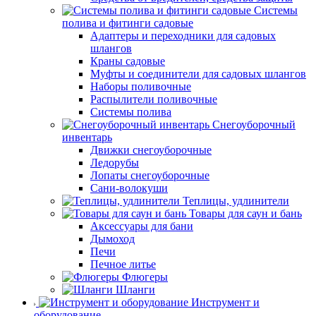
Системы
полива и фитинги садовые
Адаптеры и переходники для садовых
шлангов
Краны садовые
Муфты и соединители для садовых шлангов
Наборы поливочные
Распылители поливочные
Системы полива
Снегоуборочный
инвентарь
Движки снегоуборочные
Ледорубы
Лопаты снегоуборочные
Сани-волокуши
Теплицы, удлинители
Товары для саун и бань
Аксессуары для бани
Дымоход
Печи
Печное литье
Флюгеры
Шланги
Инструмент и
оборудование