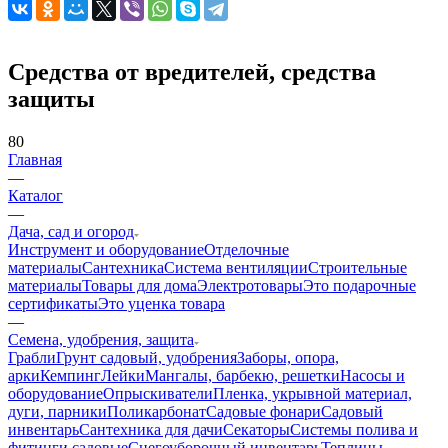
Средства от вредителей, средства
защиты
80
Главная
—
Каталог
—
Дача, сад и огород
Инструмент и оборудование
Отделочные
материалы
Сантехника
Система вентиляции
Строительные
материалы
Товары для дома
Электротовары
Это подарочные
сертификаты
Это уценка товара
—
Семена, удобрения, защита
Грабли
Грунт садовый, удобрения
Заборы, опора,
арки
Кемпинг
Лейки
Мангалы, барбекю, решетки
Насосы и
оборудование
Опрыскиватели
Пленка, укрывной материал,
дуги, парники
Поликарбонат
Садовые фонари
Садовый
инвентарь
Сантехника для дачи
Секаторы
Системы полива и
фитинги садовые
Снегоуборочный инвентарь
Теплицы,