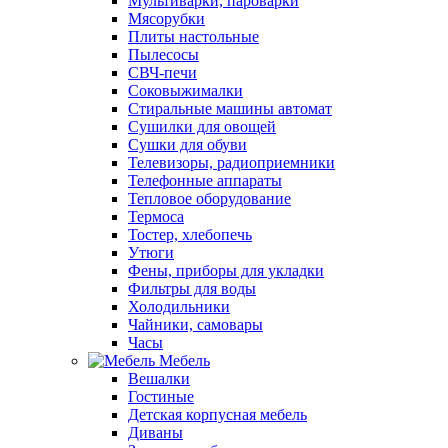
Мультиварки, пароварки
Мясорубки
Плиты настольные
Пылесосы
СВЧ-печи
Соковыжималки
Стиральные машины автомат
Сушилки для овощей
Сушки для обуви
Телевизоры, радиоприемники
Телефонные аппараты
Тепловое оборудование
Термоса
Тостер, хлебопечь
Утюги
Фены, приборы для укладки
Фильтры для воды
Холодильники
Чайники, самовары
Часы
Мебель
Вешалки
Гостиные
Детская корпусная мебель
Диваны