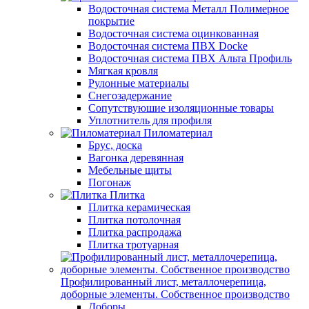
Водосточная система Металл Полимерное
покрытие
Водосточная система оцинкованная
Водосточная система ПВХ Docke
Водосточная система ПВХ Альта Профиль
Мягкая кровля
Рулонные материалы
Снегозадержание
Сопутствуюшие изоляционные товары
Уплотнитель для профиля
Пиломатериал
Брус, доска
Вагонка деревянная
Мебельные щиты
Погонаж
Плитка
Плитка керамическая
Плитка потолочная
Плитка распродажа
Плитка тротуарная
Профилированный лист, металлочерепица,
доборные элементы. Собственное производство
Доборы