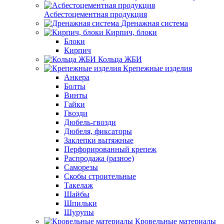
Асбестоцементная продукция
Дренажная система
Кирпич, блоки
Блоки
Кирпич
Кольца ЖБИ
Крепежные изделия
Анкера
Болты
Винты
Гайки
Гвозди
Дюбель-гвозди
Дюбеля, фиксаторы
Заклепки вытяжные
Перфорированный крепеж
Распродажа (разное)
Саморезы
Скобы строительные
Такелаж
Шайбы
Шпильки
Шурупы
Кровельные материалы