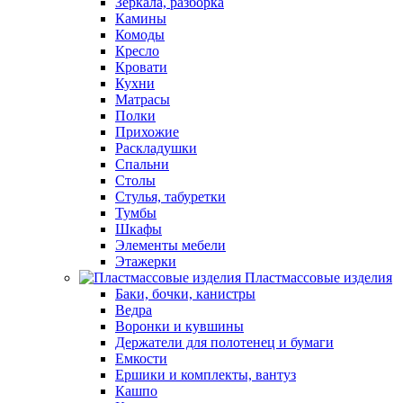
Зеркала, разборка
Камины
Комоды
Кресло
Кровати
Кухни
Матрасы
Полки
Прихожие
Раскладушки
Спальни
Столы
Стулья, табуретки
Тумбы
Шкафы
Элементы мебели
Этажерки
Пластмассовые изделия
Баки, бочки, канистры
Ведра
Воронки и кувшины
Держатели для полотенец и бумаги
Емкости
Ершики и комплекты, вантуз
Кашпо