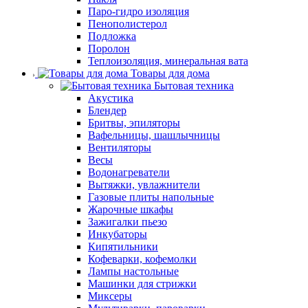
Паро-гидро изоляция
Пенополистерол
Подложка
Поролон
Теплоизоляция, минеральная вата
Товары для дома
Бытовая техника
Акустика
Блендер
Бритвы, эпиляторы
Вафельницы, шашлычницы
Вентиляторы
Весы
Водонагреватели
Вытяжки, увлажнители
Газовые плиты напольные
Жарочные шкафы
Зажигалки пьезо
Инкубаторы
Кипятильники
Кофеварки, кофемолки
Лампы настольные
Машинки для стрижки
Миксеры