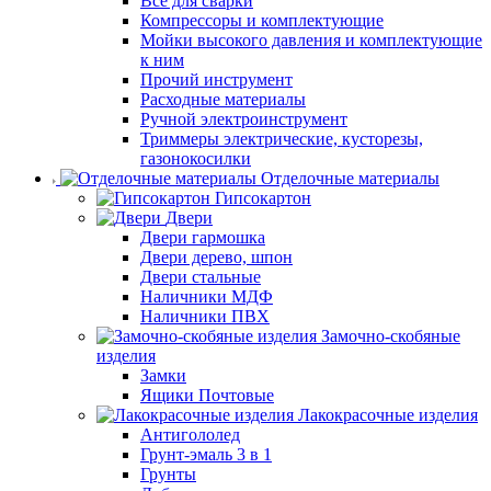
Все для сварки
Компрессоры и комплектующие
Мойки высокого давления и комплектующие
к ним
Прочий инструмент
Расходные материалы
Ручной электроинструмент
Триммеры электрические, кусторезы,
газонокосилки
Отделочные материалы
Гипсокартон
Двери
Двери гармошка
Двери дерево, шпон
Двери стальные
Наличники МДФ
Наличники ПВХ
Замочно-скобяные
изделия
Замки
Ящики Почтовые
Лакокрасочные изделия
Антигололед
Грунт-эмаль 3 в 1
Грунты