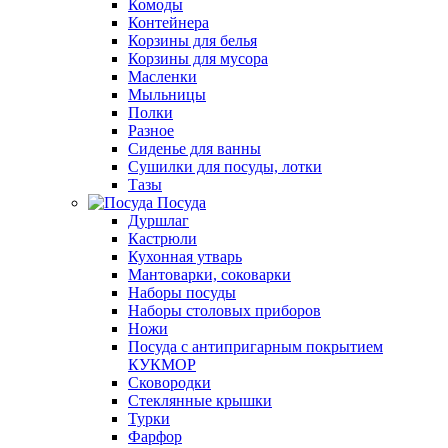
Комоды
Контейнера
Корзины для белья
Корзины для мусора
Масленки
Мыльницы
Полки
Разное
Сиденье для ванны
Сушилки для посуды, лотки
Тазы
Посуда
Дуршлаг
Кастрюли
Кухонная утварь
Мантоварки, соковарки
Наборы посуды
Наборы столовых приборов
Ножи
Посуда с антипригарным покрытием
КУКМОР
Сковородки
Стеклянные крышки
Турки
Фарфор