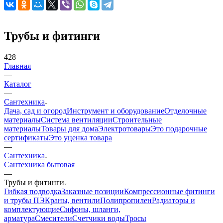
Трубы и фитинги
428
Главная
—
Каталог
—
Сантехника
Дача, сад и огород
Инструмент и оборудование
Отделочные
материалы
Система вентиляции
Строительные
материалы
Товары для дома
Электротовары
Это подарочные
сертификаты
Это уценка товара
—
Сантехника
Сантехника бытовая
—
Трубы и фитинги
Гибкая подводка
Заказные позиции
Компрессионные фитинги
и трубы ПЭ
Краны, вентили
Полипропилен
Радиаторы и
комплектующие
Сифоны, шланги,
арматура
Смесители
Счетчики воды
Тросы