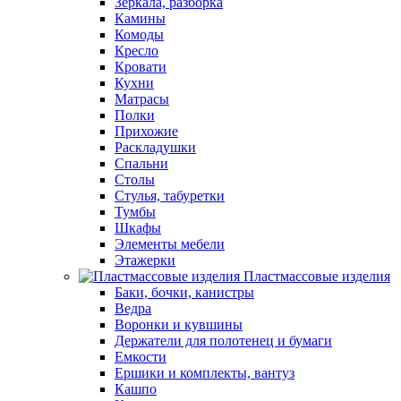
Зеркала, разборка
Камины
Комоды
Кресло
Кровати
Кухни
Матрасы
Полки
Прихожие
Раскладушки
Спальни
Столы
Стулья, табуретки
Тумбы
Шкафы
Элементы мебели
Этажерки
Пластмассовые изделия
Баки, бочки, канистры
Ведра
Воронки и кувшины
Держатели для полотенец и бумаги
Емкости
Ершики и комплекты, вантуз
Кашпо