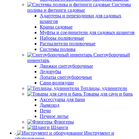
Системы
полива и фитинги садовые
Адаптеры и переходники для садовых
шлангов
Краны садовые
Муфты и соединители для садовых шлангов
Наборы поливочные
Распылители поливочные
Системы полива
Снегоуборочный
инвентарь
Движки снегоуборочные
Ледорубы
Лопаты снегоуборочные
Сани-волокуши
Теплицы, удлинители
Товары для саун и бань
Аксессуары для бани
Дымоход
Печи
Печное литье
Флюгеры
Шланги
Инструмент и
оборудование