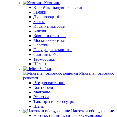
Кемпинг
Бассейны, надувные изделия
Гамаки
Душ походный
Зонты
Игры на природе
Качели
Коврики пляжные
Москитные сетки
Палатки
Посуда для кемпинга
Садовая мебель
Термосумки
Шатры
Лейки
Мангалы, барбекю,
решетки
Все для растопки
Коптильни
Мангалы
Решетки
Тандыры и аксессуары
Щепа
Насосы и оборудование
Насосы, станции, гидроаккумуляторы