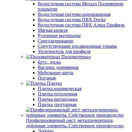
Водосточная система Металл Полимерное
покрытие
Водосточная система оцинкованная
Водосточная система ПВХ Docke
Водосточная система ПВХ Альта Профиль
Мягкая кровля
Рулонные материалы
Снегозадержание
Сопутствуюшие изоляционные товары
Уплотнитель для профиля
Пиломатериал
Брус, доска
Вагонка деревянная
Мебельные щиты
Погонаж
Плитка
Плитка керамическая
Плитка потолочная
Плитка распродажа
Плитка тротуарная
Профилированный лист, металлочерепица,
доборные элементы. Собственное производство
Доборы