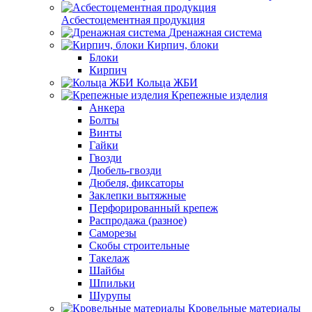
Асбестоцементная продукция
Дренажная система
Кирпич, блоки
Блоки
Кирпич
Кольца ЖБИ
Крепежные изделия
Анкера
Болты
Винты
Гайки
Гвозди
Дюбель-гвозди
Дюбеля, фиксаторы
Заклепки вытяжные
Перфорированный крепеж
Распродажа (разное)
Саморезы
Скобы строительные
Такелаж
Шайбы
Шпильки
Шурупы
Кровельные материалы