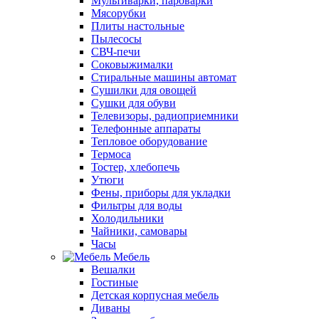
Мультиварки, пароварки
Мясорубки
Плиты настольные
Пылесосы
СВЧ-печи
Соковыжималки
Стиральные машины автомат
Сушилки для овощей
Сушки для обуви
Телевизоры, радиоприемники
Телефонные аппараты
Тепловое оборудование
Термоса
Тостер, хлебопечь
Утюги
Фены, приборы для укладки
Фильтры для воды
Холодильники
Чайники, самовары
Часы
Мебель
Вешалки
Гостиные
Детская корпусная мебель
Диваны