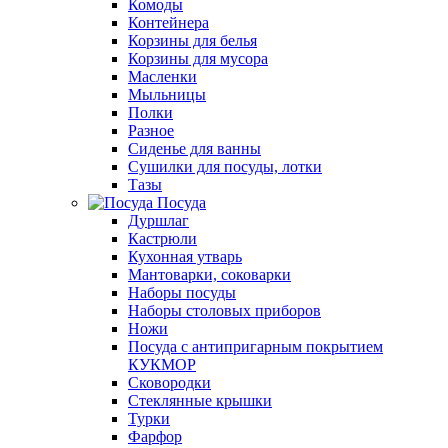
Комоды
Контейнера
Корзины для белья
Корзины для мусора
Масленки
Мыльницы
Полки
Разное
Сиденье для ванны
Сушилки для посуды, лотки
Тазы
Посуда
Дуршлаг
Кастрюли
Кухонная утварь
Мантоварки, соковарки
Наборы посуды
Наборы столовых приборов
Ножи
Посуда с антипригарным покрытием
КУКМОР
Сковородки
Стеклянные крышки
Турки
Фарфор