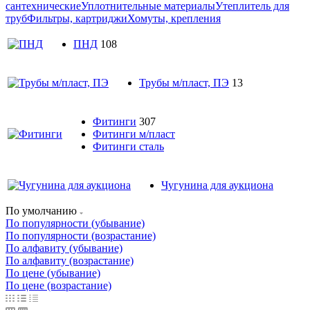
сантехнические
Уплотнительные материалы
Утеплитель для
труб
Фильтры, картриджи
Хомуты, крепления
ПНД
108
Трубы м/пласт, ПЭ
13
Фитинги
307
Фитинги м/пласт
Фитинги сталь
Чугунина для аукциона
По умолчанию
По популярности (убывание)
По популярности (возрастание)
По алфавиту (убывание)
По алфавиту (возрастание)
По цене (убывание)
По цене (возрастание)