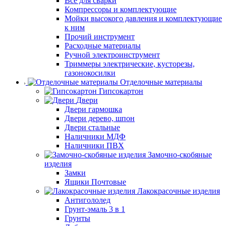
Все для сварки
Компрессоры и комплектующие
Мойки высокого давления и комплектующие
к ним
Прочий инструмент
Расходные материалы
Ручной электроинструмент
Триммеры электрические, кусторезы,
газонокосилки
Отделочные материалы
Гипсокартон
Двери
Двери гармошка
Двери дерево, шпон
Двери стальные
Наличники МДФ
Наличники ПВХ
Замочно-скобяные
изделия
Замки
Ящики Почтовые
Лакокрасочные изделия
Антигололед
Грунт-эмаль 3 в 1
Грунты