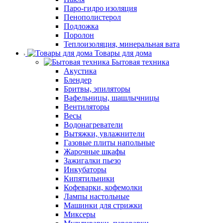
Паро-гидро изоляция
Пенополистерол
Подложка
Поролон
Теплоизоляция, минеральная вата
Товары для дома
Бытовая техника
Акустика
Блендер
Бритвы, эпиляторы
Вафельницы, шашлычницы
Вентиляторы
Весы
Водонагреватели
Вытяжки, увлажнители
Газовые плиты напольные
Жарочные шкафы
Зажигалки пьезо
Инкубаторы
Кипятильники
Кофеварки, кофемолки
Лампы настольные
Машинки для стрижки
Миксеры