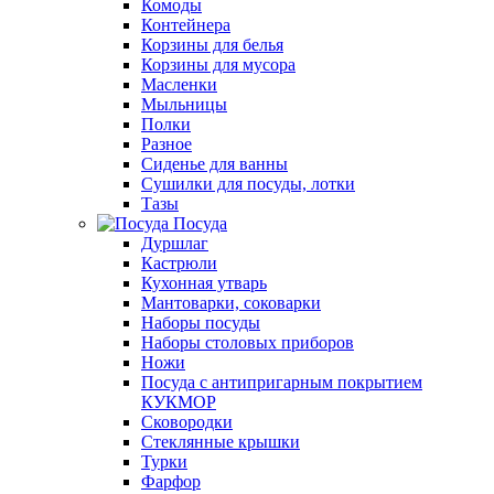
Комоды
Контейнера
Корзины для белья
Корзины для мусора
Масленки
Мыльницы
Полки
Разное
Сиденье для ванны
Сушилки для посуды, лотки
Тазы
Посуда
Дуршлаг
Кастрюли
Кухонная утварь
Мантоварки, соковарки
Наборы посуды
Наборы столовых приборов
Ножи
Посуда с антипригарным покрытием
КУКМОР
Сковородки
Стеклянные крышки
Турки
Фарфор