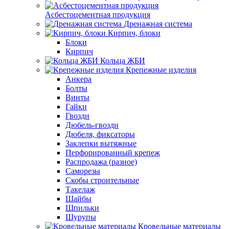
Асбестоцементная продукция
Дренажная система
Кирпич, блоки
Блоки
Кирпич
Кольца ЖБИ
Крепежные изделия
Анкера
Болты
Винты
Гайки
Гвозди
Дюбель-гвозди
Дюбеля, фиксаторы
Заклепки вытяжные
Перфорированный крепеж
Распродажа (разное)
Саморезы
Скобы строительные
Такелаж
Шайбы
Шпильки
Шурупы
Кровельные материалы