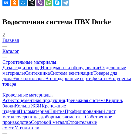
Водосточная система ПВХ Docke
2
Главная
—
Каталог
—
Строительные материалы
Дача, сад и огород
Инструмент и оборудование
Отделочные
материалы
Сантехника
Система вентиляции
Товары для
дома
Электротовары
Это подарочные сертификаты
Это уценка
товара
—
Кровельные материалы
Асбестоцементная продукция
Дренажная система
Кирпич,
блоки
Кольца ЖБИ
Крепежные
изделия
Пиломатериал
Плитка
Профилированный лист,
металлочерепица, доборные элементы. Собственное
производство
Сортовой металл
Строительные
смеси
Утеплители
—