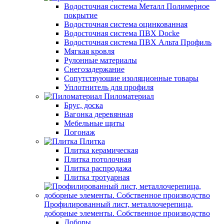
Водосточная система Металл Полимерное
покрытие
Водосточная система оцинкованная
Водосточная система ПВХ Docke
Водосточная система ПВХ Альта Профиль
Мягкая кровля
Рулонные материалы
Снегозадержание
Сопутствуюшие изоляционные товары
Уплотнитель для профиля
Пиломатериал
Брус, доска
Вагонка деревянная
Мебельные щиты
Погонаж
Плитка
Плитка керамическая
Плитка потолочная
Плитка распродажа
Плитка тротуарная
Профилированный лист, металлочерепица,
доборные элементы. Собственное производство
Доборы