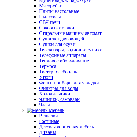
Мультиварки, пароварки
Мясорубки
Плиты настольные
Пылесосы
СВЧ-печи
Соковыжималки
Стиральные машины автомат
Сушилки для овощей
Сушки для обуви
Телевизоры, радиоприемники
Телефонные аппараты
Тепловое оборудование
Термоса
Тостер, хлебопечь
Утюги
Фены, приборы для укладки
Фильтры для воды
Холодильники
Чайники, самовары
Часы
Мебель
Вешалки
Гостиные
Детская корпусная мебель
Диваны