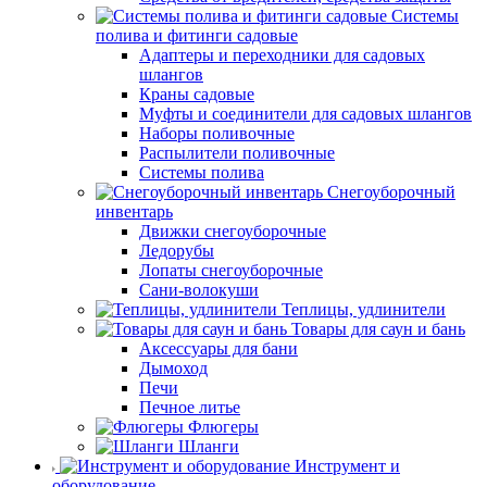
Системы
полива и фитинги садовые
Адаптеры и переходники для садовых
шлангов
Краны садовые
Муфты и соединители для садовых шлангов
Наборы поливочные
Распылители поливочные
Системы полива
Снегоуборочный
инвентарь
Движки снегоуборочные
Ледорубы
Лопаты снегоуборочные
Сани-волокуши
Теплицы, удлинители
Товары для саун и бань
Аксессуары для бани
Дымоход
Печи
Печное литье
Флюгеры
Шланги
Инструмент и
оборудование