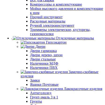
Все для сварки
Компрессоры и комплектующие
Мойки высокого давления и комплектующие
к ним
Прочий инструмент
Расходные материалы
Ручной электроинструмент
Триммеры электрические, кусторезы,
газонокосилки
Отделочные материалы
Гипсокартон
Двери
Двери гармошка
Двери дерево, шпон
Двери стальные
Наличники МДФ
Наличники ПВХ
Замочно-скобяные
изделия
Замки
Ящики Почтовые
Лакокрасочные изделия
Антигололед
Грунт-эмаль 3 в 1
Грунты