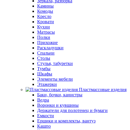
Зеркала, разборка
Камины
Комоды
Кресло
Кровати
Кухни
Матрасы
Полки
Прихожие
Раскладушки
Спальни
Столы
Стулья, табуретки
Тумбы
Шкафы
Элементы мебели
Этажерки
Пластмассовые изделия
Баки, бочки, канистры
Ведра
Воронки и кувшины
Держатели для полотенец и бумаги
Емкости
Ершики и комплекты, вантуз
Кашпо