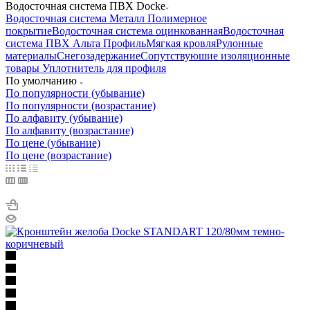
Водосточная система ПВХ Docke
Водосточная система Металл Полимерное
покрытие
Водосточная система оцинкованная
Водосточная
система ПВХ Альта Профиль
Мягкая кровля
Рулонные
материалы
Снегозадержание
Сопутствуюшие изоляционные
товары
Уплотнитель для профиля
По умолчанию
По популярности (убывание)
По популярности (возрастание)
По алфавиту (убывание)
По алфавиту (возрастание)
По цене (убывание)
По цене (возрастание)