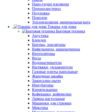
Паро-гидро изоляция
Пенополистерол
Подложка
Поролон
Теплоизоляция, минеральная вата
Товары для дома
Бытовая техника
Акустика
Блендер
Бритвы, эпиляторы
Вафельницы, шашлычницы
Вентиляторы
Весы
Водонагреватели
Вытяжки, увлажнители
Газовые плиты напольные
Жарочные шкафы
Зажигалки пьезо
Инкубаторы
Кипятильники
Кофеварки, кофемолки
Лампы настольные
Машинки для стрижки
Миксеры