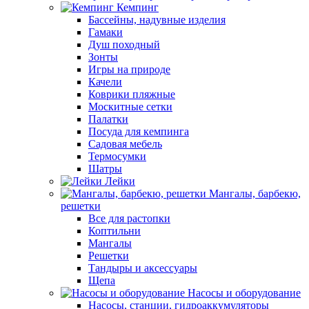
Кемпинг
Бассейны, надувные изделия
Гамаки
Душ походный
Зонты
Игры на природе
Качели
Коврики пляжные
Москитные сетки
Палатки
Посуда для кемпинга
Садовая мебель
Термосумки
Шатры
Лейки
Мангалы, барбекю,
решетки
Все для растопки
Коптильни
Мангалы
Решетки
Тандыры и аксессуары
Щепа
Насосы и оборудование
Насосы, станции, гидроаккумуляторы