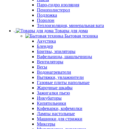
Паро-гидро изоляция
Пенополистерол
Подложка
Поролон
Теплоизоляция, минеральная вата
Товары для дома
Бытовая техника
Акустика
Блендер
Бритвы, эпиляторы
Вафельницы, шашлычницы
Вентиляторы
Весы
Водонагреватели
Вытяжки, увлажнители
Газовые плиты напольные
Жарочные шкафы
Зажигалки пьезо
Инкубаторы
Кипятильники
Кофеварки, кофемолки
Лампы настольные
Машинки для стрижки
Миксеры