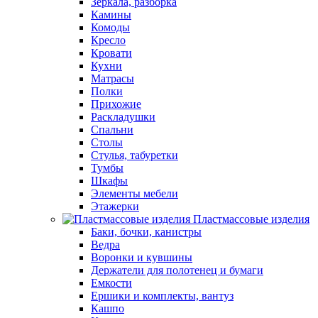
Зеркала, разборка
Камины
Комоды
Кресло
Кровати
Кухни
Матрасы
Полки
Прихожие
Раскладушки
Спальни
Столы
Стулья, табуретки
Тумбы
Шкафы
Элементы мебели
Этажерки
Пластмассовые изделия
Баки, бочки, канистры
Ведра
Воронки и кувшины
Держатели для полотенец и бумаги
Емкости
Ершики и комплекты, вантуз
Кашпо