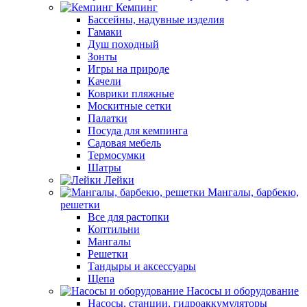
Кемпинг
Бассейны, надувные изделия
Гамаки
Душ походный
Зонты
Игры на природе
Качели
Коврики пляжные
Москитные сетки
Палатки
Посуда для кемпинга
Садовая мебель
Термосумки
Шатры
Лейки
Мангалы, барбекю,
решетки
Все для растопки
Коптильни
Мангалы
Решетки
Тандыры и аксессуары
Щепа
Насосы и оборудование
Насосы, станции, гидроаккумуляторы