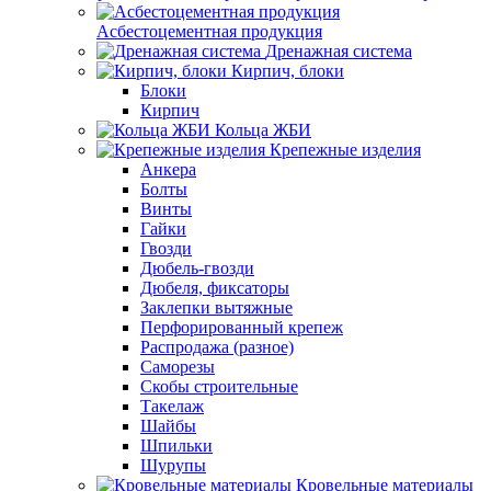
Асбестоцементная продукция
Дренажная система
Кирпич, блоки
Блоки
Кирпич
Кольца ЖБИ
Крепежные изделия
Анкера
Болты
Винты
Гайки
Гвозди
Дюбель-гвозди
Дюбеля, фиксаторы
Заклепки вытяжные
Перфорированный крепеж
Распродажа (разное)
Саморезы
Скобы строительные
Такелаж
Шайбы
Шпильки
Шурупы
Кровельные материалы