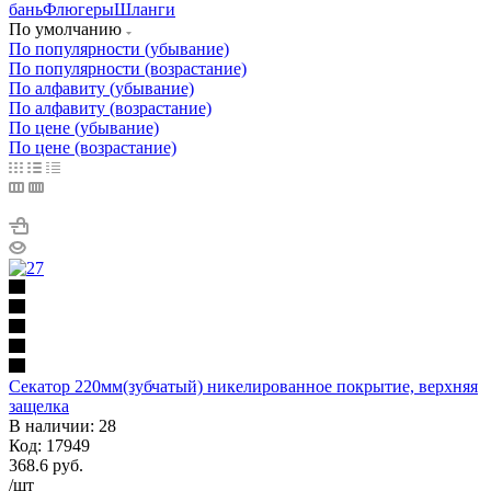
бань
Флюгеры
Шланги
По умолчанию
По популярности (убывание)
По популярности (возрастание)
По алфавиту (убывание)
По алфавиту (возрастание)
По цене (убывание)
По цене (возрастание)
Секатор 220мм(зубчатый) никелированное покрытие, верхняя
защелка
В наличии: 28
Код: 17949
368.6
руб.
/шт