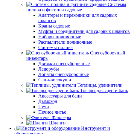
Системы
полива и фитинги садовые
Адаптеры и переходники для садовых
шлангов
Краны садовые
Муфты и соединители для садовых шлангов
Наборы поливочные
Распылители поливочные
Системы полива
Снегоуборочный
инвентарь
Движки снегоуборочные
Ледорубы
Лопаты снегоуборочные
Сани-волокуши
Теплицы, удлинители
Товары для саун и бань
Аксессуары для бани
Дымоход
Печи
Печное литье
Флюгеры
Шланги
Инструмент и
оборудование