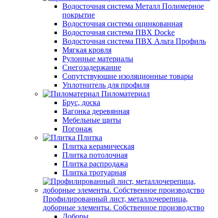
Водосточная система Металл Полимерное
покрытие
Водосточная система оцинкованная
Водосточная система ПВХ Docke
Водосточная система ПВХ Альта Профиль
Мягкая кровля
Рулонные материалы
Снегозадержание
Сопутствуюшие изоляционные товары
Уплотнитель для профиля
Пиломатериал
Брус, доска
Вагонка деревянная
Мебельные щиты
Погонаж
Плитка
Плитка керамическая
Плитка потолочная
Плитка распродажа
Плитка тротуарная
Профилированный лист, металлочерепица,
доборные элементы. Собственное производство
Доборы