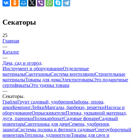
Секаторы
25
Главная
—
Каталог
—
Дача, сад и огород
Инструмент и оборудование
Отделочные
материалы
Сантехника
Система вентиляции
Строительные
материалы
Товары для дома
Электротовары
Это подарочные
сертификаты
Это уценка товара
—
Секаторы
Грабли
Грунт садовый, удобрения
Заборы, опора,
арки
Кемпинг
Лейки
Мангалы, барбекю, решетки
Насосы и
оборудование
Опрыскиватели
Пленка, укрывной материал,
дуги, парники
Поликарбонат
Садовые фонари
Садовый
инвентарь
Сантехника для дачи
Семена, удобрения,
защита
Системы полива и фитинги садовые
Снегоуборочный
инвентарь
Теплицы, удлинители
Товары для саун и