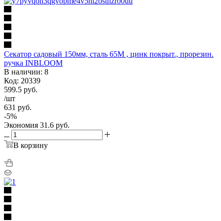
Секатор садовый 150мм, сталь 65М , цинк покрыт., прорезин.
ручка INBLOOM
В наличии: 8
Код: 20339
599.5
руб.
/шт
631
руб.
-
5
%
Экономия
31.6
руб.
В корзину