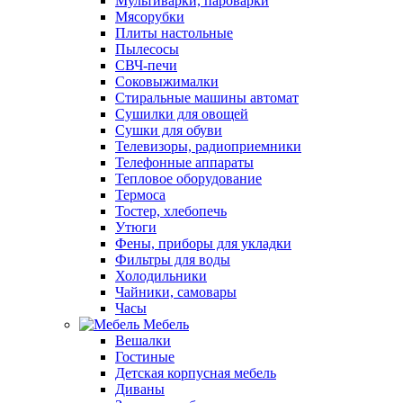
Мультиварки, пароварки
Мясорубки
Плиты настольные
Пылесосы
СВЧ-печи
Соковыжималки
Стиральные машины автомат
Сушилки для овощей
Сушки для обуви
Телевизоры, радиоприемники
Телефонные аппараты
Тепловое оборудование
Термоса
Тостер, хлебопечь
Утюги
Фены, приборы для укладки
Фильтры для воды
Холодильники
Чайники, самовары
Часы
Мебель
Вешалки
Гостиные
Детская корпусная мебель
Диваны