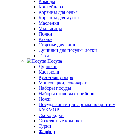
Комоды
Контейнера
Корзины для белья
Корзины для мусора
Масленки
Мыльницы
Полки
Разное
Сиденье для ванны
Сушилки для посуды, лотки
Тазы
Посуда
Дуршлаг
Кастрюли
Кухонная утварь
Мантоварки, соковарки
Наборы посуды
Наборы столовых приборов
Ножи
Посуда с антипригарным покрытием
КУКМОР
Сковородки
Стеклянные крышки
Турки
Фарфор