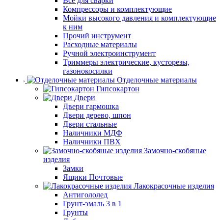
Все для сварки
Компрессоры и комплектующие
Мойки высокого давления и комплектующие
к ним
Прочий инструмент
Расходные материалы
Ручной электроинструмент
Триммеры электрические, кусторезы,
газонокосилки
Отделочные материалы
Гипсокартон
Двери
Двери гармошка
Двери дерево, шпон
Двери стальные
Наличники МДФ
Наличники ПВХ
Замочно-скобяные
изделия
Замки
Ящики Почтовые
Лакокрасочные изделия
Антигололед
Грунт-эмаль 3 в 1
Грунты