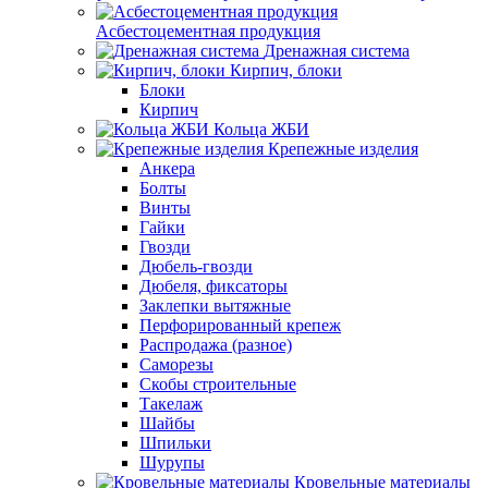
Асбестоцементная продукция
Дренажная система
Кирпич, блоки
Блоки
Кирпич
Кольца ЖБИ
Крепежные изделия
Анкера
Болты
Винты
Гайки
Гвозди
Дюбель-гвозди
Дюбеля, фиксаторы
Заклепки вытяжные
Перфорированный крепеж
Распродажа (разное)
Саморезы
Скобы строительные
Такелаж
Шайбы
Шпильки
Шурупы
Кровельные материалы