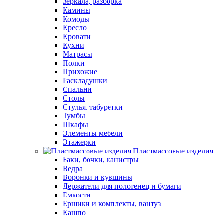
Зеркала, разборка
Камины
Комоды
Кресло
Кровати
Кухни
Матрасы
Полки
Прихожие
Раскладушки
Спальни
Столы
Стулья, табуретки
Тумбы
Шкафы
Элементы мебели
Этажерки
Пластмассовые изделия
Баки, бочки, канистры
Ведра
Воронки и кувшины
Держатели для полотенец и бумаги
Емкости
Ершики и комплекты, вантуз
Кашпо