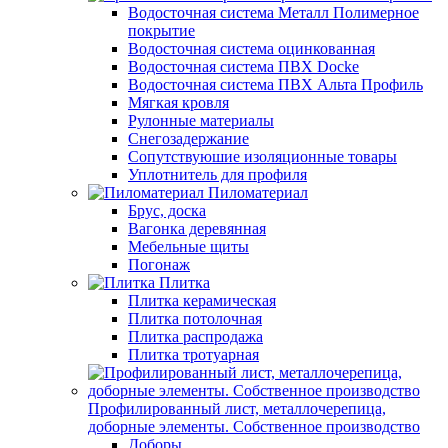
Водосточная система Металл Полимерное
покрытие
Водосточная система оцинкованная
Водосточная система ПВХ Docke
Водосточная система ПВХ Альта Профиль
Мягкая кровля
Рулонные материалы
Снегозадержание
Сопутствуюшие изоляционные товары
Уплотнитель для профиля
Пиломатериал
Брус, доска
Вагонка деревянная
Мебельные щиты
Погонаж
Плитка
Плитка керамическая
Плитка потолочная
Плитка распродажа
Плитка тротуарная
Профилированный лист, металлочерепица,
доборные элементы. Собственное производство
Доборы