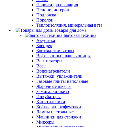
Паро-гидро изоляция
Пенополистерол
Подложка
Поролон
Теплоизоляция, минеральная вата
Товары для дома
Бытовая техника
Акустика
Блендер
Бритвы, эпиляторы
Вафельницы, шашлычницы
Вентиляторы
Весы
Водонагреватели
Вытяжки, увлажнители
Газовые плиты напольные
Жарочные шкафы
Зажигалки пьезо
Инкубаторы
Кипятильники
Кофеварки, кофемолки
Лампы настольные
Машинки для стрижки
Миксеры