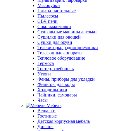
Мультиварки, пароварки
Мясорубки
Плиты настольные
Пылесосы
СВЧ-печи
Соковыжималки
Стиральные машины автомат
Сушилки для овощей
Сушки для обуви
Телевизоры, радиоприемники
Телефонные аппараты
Тепловое оборудование
Термоса
Тостер, хлебопечь
Утюги
Фены, приборы для укладки
Фильтры для воды
Холодильники
Чайники, самовары
Часы
Мебель
Вешалки
Гостиные
Детская корпусная мебель
Диваны