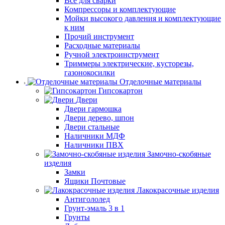
Все для сварки
Компрессоры и комплектующие
Мойки высокого давления и комплектующие
к ним
Прочий инструмент
Расходные материалы
Ручной электроинструмент
Триммеры электрические, кусторезы,
газонокосилки
Отделочные материалы
Гипсокартон
Двери
Двери гармошка
Двери дерево, шпон
Двери стальные
Наличники МДФ
Наличники ПВХ
Замочно-скобяные
изделия
Замки
Ящики Почтовые
Лакокрасочные изделия
Антигололед
Грунт-эмаль 3 в 1
Грунты