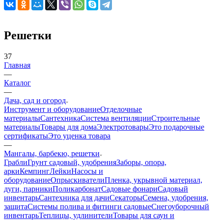
Решетки
37
Главная
—
Каталог
—
Дача, сад и огород
Инструмент и оборудование
Отделочные
материалы
Сантехника
Система вентиляции
Строительные
материалы
Товары для дома
Электротовары
Это подарочные
сертификаты
Это уценка товара
—
Мангалы, барбекю, решетки
Грабли
Грунт садовый, удобрения
Заборы, опора,
арки
Кемпинг
Лейки
Насосы и
оборудование
Опрыскиватели
Пленка, укрывной материал,
дуги, парники
Поликарбонат
Садовые фонари
Садовый
инвентарь
Сантехника для дачи
Секаторы
Семена, удобрения,
защита
Системы полива и фитинги садовые
Снегоуборочный
инвентарь
Теплицы, удлинители
Товары для саун и