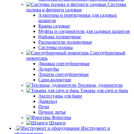
Системы
полива и фитинги садовые
Адаптеры и переходники для садовых
шлангов
Краны садовые
Муфты и соединители для садовых шлангов
Наборы поливочные
Распылители поливочные
Системы полива
Снегоуборочный
инвентарь
Движки снегоуборочные
Ледорубы
Лопаты снегоуборочные
Сани-волокуши
Теплицы, удлинители
Товары для саун и бань
Аксессуары для бани
Дымоход
Печи
Печное литье
Флюгеры
Шланги
Инструмент и
оборудование