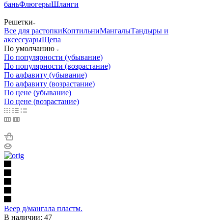
бань
Флюгеры
Шланги
—
Решетки
Все для растопки
Коптильни
Мангалы
Тандыры и
аксессуары
Щепа
По умолчанию
По популярности (убывание)
По популярности (возрастание)
По алфавиту (убывание)
По алфавиту (возрастание)
По цене (убывание)
По цене (возрастание)
Веер д/мангала пластм.
В наличии: 47