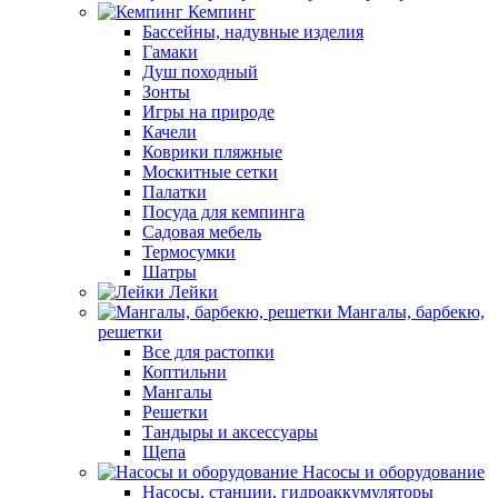
Кемпинг
Бассейны, надувные изделия
Гамаки
Душ походный
Зонты
Игры на природе
Качели
Коврики пляжные
Москитные сетки
Палатки
Посуда для кемпинга
Садовая мебель
Термосумки
Шатры
Лейки
Мангалы, барбекю,
решетки
Все для растопки
Коптильни
Мангалы
Решетки
Тандыры и аксессуары
Щепа
Насосы и оборудование
Насосы, станции, гидроаккумуляторы