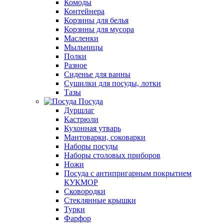
Комоды
Контейнера
Корзины для белья
Корзины для мусора
Масленки
Мыльницы
Полки
Разное
Сиденье для ванны
Сушилки для посуды, лотки
Тазы
Посуда
Дуршлаг
Кастрюли
Кухонная утварь
Мантоварки, соковарки
Наборы посуды
Наборы столовых приборов
Ножи
Посуда с антипригарным покрытием
КУКМОР
Сковородки
Стеклянные крышки
Турки
Фарфор