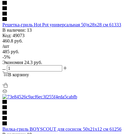
Решетка-гриль Hot Pot универсальная 50)х28х28 см 61333
В наличии: 13
Код: 49073
460.8
руб.
/шт
485
руб.
-
5
%
Экономия
24.3
руб.
В корзину
Вилка-гриль BOYSCOUT для сосисок 50х21х12 см 61256