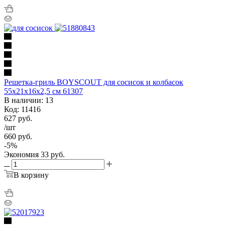
Решетка-гриль BOYSCOUT для сосисок и колбасок
55x21x16x2,5 cм 61307
В наличии: 13
Код: 11416
627
руб.
/шт
660
руб.
-
5
%
Экономия
33
руб.
В корзину