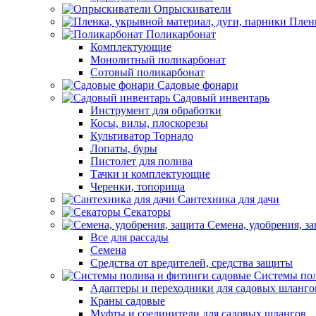
Опрыскиватели
Пленк
Поликарбонат
Комплектующие
Монолитный поликарбонат
Сотовый поликарбонат
Садовые фонари
Садовый инвентарь
Инструмент для обработки
Косы, вилы, плоскорезы
Культиватор Торнадо
Лопаты, буры
Пистолет для полива
Тачки и комплектующие
Черенки, топорища
Сантехника для дачи
Секаторы
Семена, удобрения, з
Все для рассады
Семена
Средства от вредителей, средства защиты
Системы пол
Адаптеры и переходники для садовых шланго
Краны садовые
Муфты и соединители для садовых шлангов