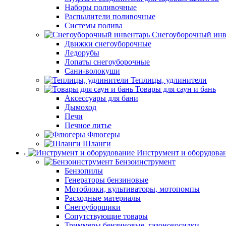
Наборы поливочные
Распылители поливочные
Системы полива
Снегоуборочный инв
Движки снегоуборочные
Ледорубы
Лопаты снегоуборочные
Сани-волокуши
Теплицы, удлинители
Товары для саун и бань
Аксессуары для бани
Дымоход
Печи
Печное литье
Флюгеры
Шланги
Инструмент и оборудова
Бензоинструмент
Бензопилы
Генераторы бензиновые
Мотоблоки, культиваторы, мотопомпы
Расходные материалы
Снегоуборщики
Сопутствующие товары
Триммеры бензиновые, газонокосилки