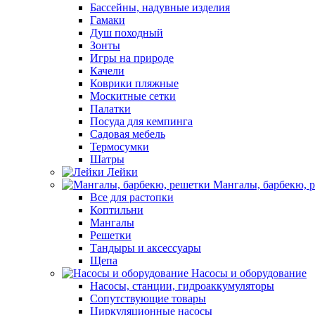
Бассейны, надувные изделия
Гамаки
Душ походный
Зонты
Игры на природе
Качели
Коврики пляжные
Москитные сетки
Палатки
Посуда для кемпинга
Садовая мебель
Термосумки
Шатры
Лейки
Мангалы, барбекю, 
Все для растопки
Коптильни
Мангалы
Решетки
Тандыры и аксессуары
Щепа
Насосы и оборудование
Насосы, станции, гидроаккумуляторы
Сопутствующие товары
Циркуляционные насосы